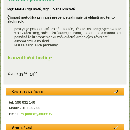
Mgr. Marie Cigánová, Mgr. Jolana Puková
Činnost metodika primární prevence zahrnuje tři oblasti pro tento
školní rok:
poskytuje poradenství pro děti, rodiče, učitele, asistenty, vychovatele
v otázkách drog, počátcích šikany, rasismu, intolerance a vandalismu
pomáhá řešit problematiku záškoláctví, drogových závislostí,
alkoholismu a kouření
řeší se žáky jejich problémy
Konzultační hodiny:
čtvrtek
30
30
13
- 14
Kontakty na školu
tel: 596 031 140
Mobil: 731 130 700
Email:
zs-pudlov@mubo.cz
Vyhledávání