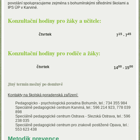
povolání spolupracujeme zejména s bohumínskými středními školami a
IPS ÚP v Karviné.
Konzultační hodiny pro žáky a učitele:
čtvrtek
15
45
7
- 7
Konzultační hodiny pro rodiče a žáky:
čtvrtek
00
00
14
- 15
Jiný termín možný po domluvě
Kontakty na školská poradenská zařízení:
Pedagogicko - psychologická poradna Bohumín, tel.: 734 355 984
Speciálně pedagogické centrum Karviná, tel.: 596 214 923, 778 039
898
Speciálně pedagogické centrum Ostrava - Slezská Ostrava, tel.: 596
238 035
Speciálně pedagogické centrum pro zrakově postižené Opava, tel.:
553 623 438
Metodik prevence