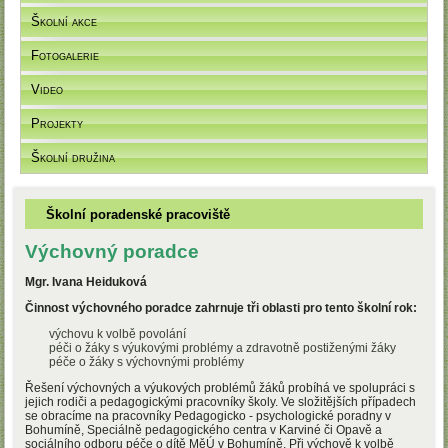
Školní akce
Fotogalerie
Video
Projekty
Školní družina
Školní poradenské pracoviště
Výchovný poradce
Mgr. Ivana Heiduková
Činnost výchovného poradce zahrnuje tři oblasti pro tento školní rok:
výchovu k volbě povolání
péči o žáky s výukovými problémy a zdravotně postiženými žáky
péče o žáky s výchovnými problémy
Řešení výchovných a výukových problémů žáků probíhá ve spolupráci s
jejich rodiči a pedagogickými pracovníky školy. Ve složitějších případech
se obracíme na pracovníky Pedagogicko - psychologické poradny v
Bohumíně, Speciálně pedagogického centra v Karviné či Opavě a
sociálního odboru péče o dítě MěÚ v Bohumíně. Při výchově k volbě