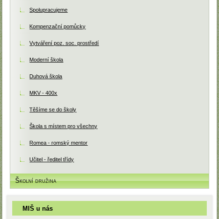
Spolupracujeme
Kompenzační pomůcky
Vytváření poz. soc. prostředí
Moderní škola
Duhová škola
MKV - 400x
Těšíme se do školy
Škola s místem pro všechny
Romea - romský mentor
Učitel - ředitel třídy
Školní družina
MIŠ u nás