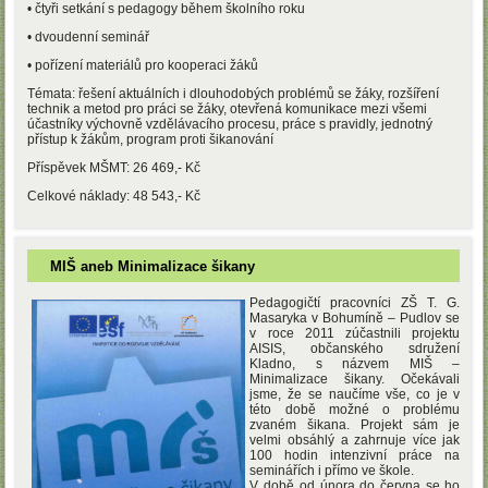
• čtyři setkání s pedagogy během školního roku
• dvoudenní seminář
• pořízení materiálů pro kooperaci žáků
Témata: řešení aktuálních i dlouhodobých problémů se žáky, rozšíření
technik a metod pro práci se žáky, otevřená komunikace mezi všemi
účastníky výchovně vzdělávacího procesu, práce s pravidly, jednotný
přístup k žákům, program proti šikanování
Příspěvek MŠMT: 26 469,- Kč
Celkové náklady: 48 543,- Kč
MIŠ aneb Minimalizace šikany
Pedagogič
tí pracovníci ZŠ T. G.
Masaryka v Bohumíně – Pudlov se
v roce 2011 zúčastnili projektu
AISIS, občanského sdružení
Kladno, s názvem MIŠ –
Minimalizace šikany. Očekávali
jsme, že se naučíme vše, co je v
této době možné o problému
zvaném šikana. Projekt sám je
velmi obsáhlý a zahrnuje více jak
100 hodin intenzivní práce na
seminářích i přímo ve škole.
V době od února do června se ho