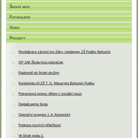
Školní akce
Fotogalerie
Video
Projekty
Revitalizace zázemí pro žáky i pedagogy ZŠ Pudlov Bohumín
OP JAK Škola hrou pokračuje
Radostně do školní družiny
Konektivita při ZŠ T. G. Masaryka Bohumín-Pudlov
Potravinová pomoc dětem v sociální nouzi
Digitalizujeme školu
Operační program J. A. Komenský
Podpora rovných příležitostí
Ve škole spolu 2.