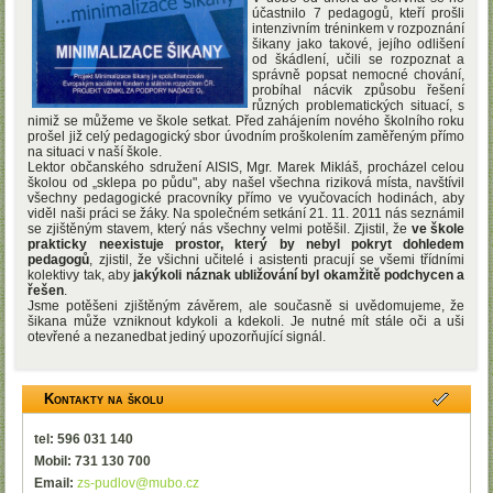
účastnilo 7 pedagogů, kteří prošli
intenzivním tréninkem v rozpoznání
šikany jako takové, jejího odlišení
od škádlení, učili se rozpoznat a
správně popsat nemocné chování,
probíhal nácvik způsobu řešení
různých problematických situací, s
nimiž se můžeme ve škole setkat. Před zahájením nového školního roku
prošel již celý pedagogický sbor úvodním proškolením zaměřeným přímo
na situaci v naší škole.
Lektor občanského sdružení AISIS, Mgr. Marek Mikláš, procházel celou
školou od „sklepa po půdu", aby našel všechna riziková místa, navštívil
všechny pedagogické pracovníky přímo ve vyučovacích hodinách, aby
viděl naši práci se žáky. Na společném setkání 21. 11. 2011 nás seznámil
se zjištěným stavem, který nás všechny velmi potěšil. Zjistil, že
ve škole
prakticky neexistuje prostor, který by nebyl
pokryt dohledem
pedagogů
, zjistil, že všichni učitelé i asistenti pracují se všemi třídními
kolektivy tak, aby
jakýkoli náznak ubližování byl okamžitě podchycen a
řešen
.
Jsme potěšeni zjištěným závěrem, ale současně si uvědomujeme, že
šikana může vzniknout kdykoli a kdekoli. Je nutné mít stále oči a uši
otevřené a nezanedbat jediný upozorňující signál.
Kontakty na školu
tel: 596 031 140
Mobil: 731 130 700
Email:
zs-pudlov@mubo.cz