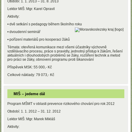
Období: 1. 1. 2013 – 31. 8. 2013
Lektor MIŠ: Mgr. Karel Opravil
Aktivity:
• dvě setkání s pedagogy během školního roku
• dvoudenní seminář
• pořízení materiálů pro kooperaci žáků
Témata: otevřená komunikace mezi všemi účastníky výchovně
vzdělávacího procesu, práce s pravidly, jednotný přístup k žákům, řešení
aktuálních i dlouhodobých problémů se žáky, rozšíření technik a metod
pro práci se žáky, obnovení programu proti šikanování
Příspěvek MSK: 55 000,- Kč
Celkové náklady: 79 073,- Kč
MIŠ – jedeme dál
Program MŠMT v oblasti prevence rizikového chování pro rok 2012
Období: 1. 1. 2012 – 31. 12. 2012
Lektor MIŠ: Mgr. Marek Mikláš
Aktivity: