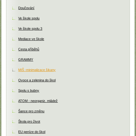
Doučování
Ve škole spolu
Ve škole spolu 3
Mediace ve škole
Cesta příběhů
GRAMMY
MIŠ -minimalizace šikany
Ovoce a zelenina do škol
Spolu s bubny
ATOM - neorganiz. mládež
Šance pro změnu
Škola pro život
EU peníze do škol