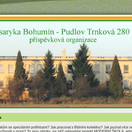
a
ákům se speciálním potřebami? Jak pracovat s třídními kolektivy? Jak poznat více s
žnosti v praxi? To jsou otázky, na něž odpovídal projekt MODERNÍ ŠKOLA, jeho