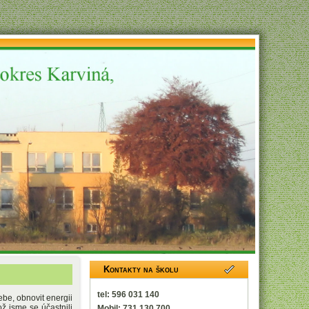
Kontakty na školu
tel: 596 031 140
ebe, obnovit energii
ž jsme se účastnili
Mobil: 731 130 700