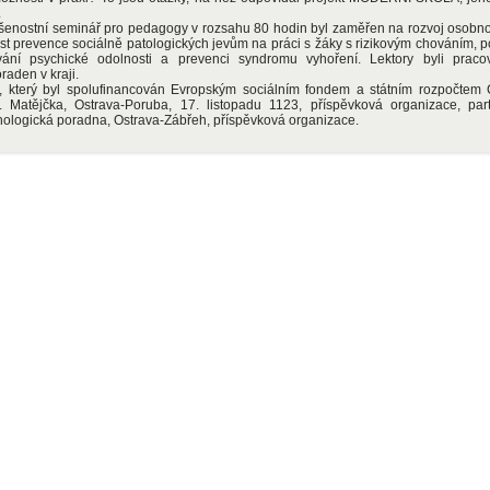
.
šenostní seminář pro pedagogy v rozsahu 80 hodin byl zaměřen na rozvoj osobno
st prevence sociálně patologických jevům na práci s žáky s rizikovým chováním, pop
ání psychické odolnosti a prevenci syndromu vyhoření. Lektory byli pracov
raden v kraji.
u, který byl spolufinancován Evropským sociálním fondem a státním rozpočtem Č
f. Matějčka, Ostrava-Poruba, 17. listopadu 1123, příspěvková organizace, par
ologická poradna, Ostrava-Zábřeh, příspěvková organizace.