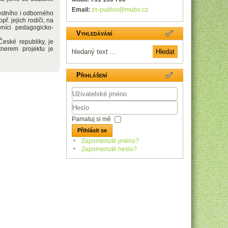
Email:
zs-pudlov@mubo.cz
stního i odborného
ř. jejich rodiči, na
níci pedagogicko-
Vyhledávání
eské republiky, je
tnerem projektu je
Přihlášení
Uživatelské
jméno
Heslo
Pamatuj si mě
Přihlásit se
Zapomenuté jméno?
Zapomenuté heslo?