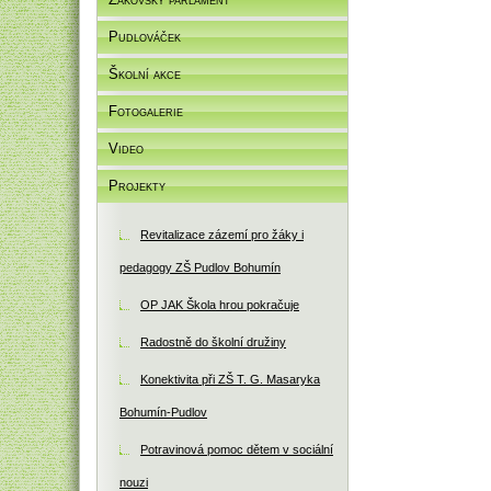
Pudlováček
Školní akce
Fotogalerie
Video
Projekty
Revitalizace zázemí pro žáky i
pedagogy ZŠ Pudlov Bohumín
OP JAK Škola hrou pokračuje
Radostně do školní družiny
Konektivita při ZŠ T. G. Masaryka
Bohumín-Pudlov
Potravinová pomoc dětem v sociální
nouzi