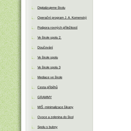
Digitalizujeme školu
Operační program J. A. Komenský
Podpora rovných příležitostí
Ve škole spolu 2.
Doučování
Ve škole spolu
Ve škole spolu 3
Mediace ve škole
Cesta příběhů
GRAMMY
MIŠ -minimalizace šikany
Ovoce a zelenina do škol
Spolu s bubny