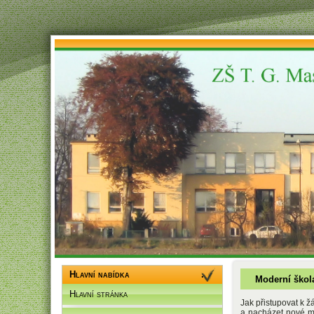
Hlavní nabídka
Moderní škol
Hlavní stránka
Jak přistupovat k ž
a nacházet nové mo