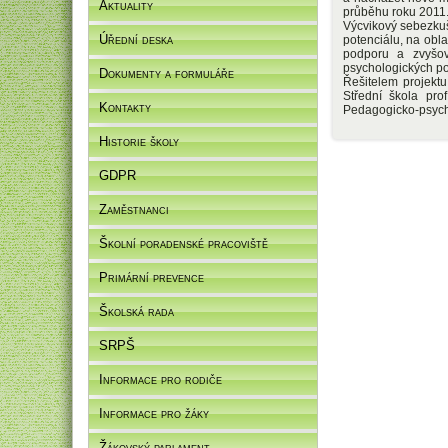
Aktuality
průběhu roku 2011
Výcvikový sebezku
Úřední deska
potenciálu, na obla
podporu a zvyšov
psychologických po
Dokumenty a formuláře
Řešitelem projekt
Střední škola pro
Kontakty
Pedagogicko-psych
Historie školy
GDPR
Zaměstnanci
Školní poradenské pracoviště
Primární prevence
Školská rada
SRPŠ
Informace pro rodiče
Informace pro žáky
Žákovský parlament