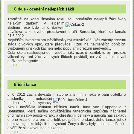
Cirkus - ocenění nejlepších žáků
Tradičně na konci školního roku jsou odměněni nejlepší žáci školy
nějakým dárke
m. V letošním
školním roce byla tímto dárkem
návštěva cirkusového představení bratří Berousků, které se konalo
21.6.2012.
Největším lákadlem pro návštěvníky byl mluvící kůň. Děti zhlédly drezuru
stáda divokých opic, které předvádějí jízdu na nejmenších ponících,
vystoupení čínských kachen nebo populární drezuru medvědů...
Celá škola následující den věděla, jaký úžasný zážitek to byl, protože
všichni vybraní žáci ve svých třídách povídali, co zažili a ukazovali
pořízené fotografie.
FOTO
Bříšní tance
6. 6. 2012 zažila děvčata II. stupně a s nimi i některé paní učitelky a
asistentk
y netradiční
hodinu tělesné výchovy.
Školu navštívila lektorka břišních tanců Jana van Coppenolle z
Bohumína, která našim odvážnějším tanečnicím zapůjčila nádherné
originální šátky pošité korálky a chřestícími penízky a naučila nás základy
onoho krásného a pro tělo tolik prospěšného starobylého tance, jehož
domovem je exotický střední východ. Ženy a dívky byly tancem nadšené
a věří, že si takovou hodinu zopakují.
FOTO