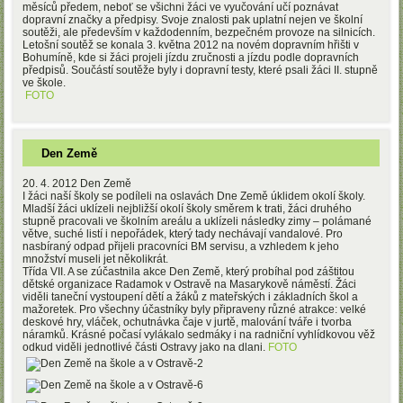
měsíců předem, neboť se všichni žáci ve vyučování učí poznávat
dopravní značky a předpisy. Svoje znalosti pak uplatní nejen ve školní
soutěži, ale především v každodenním, bezpečném provoze na silnicích.
Letošní soutěž se konala 3. května 2012 na novém dopravním hřišti v
Bohumíně, kde si žáci projeli jízdu zručnosti a jízdu podle dopravních
předpisů. Součástí soutěže byly i dopravní testy, které psali žáci II. stupně
ve škole.
FOTO
Den Země
20. 4. 2012 Den Země
I žáci naší školy se podíleli na oslavách Dne Země úklidem okolí školy.
Mladší žáci uklízeli nejbližší okolí školy směrem k trati, žáci druhého
stupně pracovali ve školním areálu a uklízeli následky zimy – polámané
větve, suché listí i nepořádek, který tady nechávají vandalové. Pro
nasbíraný odpad přijeli pracovníci BM servisu, a vzhledem k jeho
množství museli jet několikrát.
Třída VII. A se zúčastnila akce Den Země, který probíhal pod záštitou
dětské organizace Radamok v Ostravě na Masarykově náměstí. Žáci
viděli taneční vystoupení dětí a žáků z mateřských i základních škol a
mažoretek. Pro všechny účastníky byly připraveny různé atrakce: velké
deskové hry, vláček, ochutnávka čaje v jurtě, malování tváře i tvorba
náramků. Krásné počasí vylákalo sedmáky i na radniční vyhlídkovou věž
odkud viděli jednotlivé části Ostravy jako na dlani.
FOTO