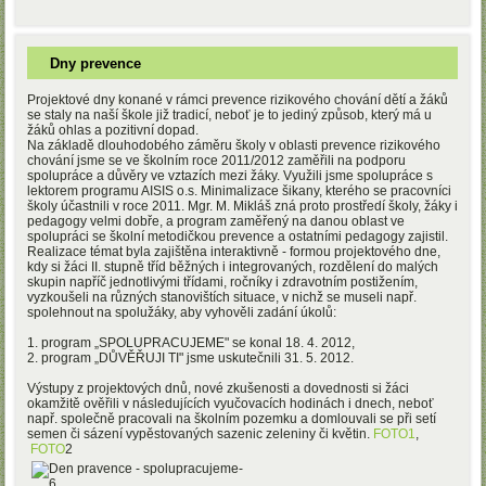
Dny prevence
Projektové dny konané v rámci prevence rizikového chování dětí a žáků
se staly na naší škole již tradicí, neboť je to jediný způsob, který má u
žáků ohlas a pozitivní dopad.
Na základě dlouhodobého záměru školy v oblasti prevence rizikového
chování jsme se ve školním roce 2011/2012 zaměřili na podporu
spolupráce a důvěry ve vztazích mezi žáky. Využili jsme spolupráce s
lektorem programu AISIS o.s. Minimalizace šikany, kterého se pracovníci
školy účastnili v roce 2011. Mgr. M. Mikláš zná proto prostředí školy, žáky i
pedagogy velmi dobře, a program zaměřený na danou oblast ve
spolupráci se školní metodičkou prevence a ostatními pedagogy zajistil.
Realizace témat byla zajištěna interaktivně - formou projektového dne,
kdy si žáci II. stupně tříd běžných i integrovaných, rozdělení do malých
skupin napříč jednotlivými třídami, ročníky i zdravotním postižením,
vyzkoušeli na různých stanovištích situace, v nichž se museli např.
spolehnout na spolužáky, aby vyhověli zadání úkolů:
1. program „SPOLUPRACUJEME" se konal 18. 4. 2012,
2. program „DŮVĚŘUJI TI" jsme uskutečnili 31. 5. 2012.
Výstupy z projektových dnů, nové zkušenosti a dovednosti si žáci
okamžitě ověřili v následujících vyučovacích hodinách i dnech, neboť
např. společně pracovali na školním pozemku a domlouvali se při setí
semen či sázení vypěstovaných sazenic zeleniny či květin.
FOTO1
,
FOTO
2