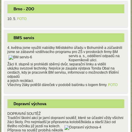
Brno - ZOO
10. 5.
FOTO
BMS servis
4. května jsme využili nabídky Městského úřadu v Bohumíně a zúčastnili
jsme se zábavně vzdělvacího progra
mu pro ZŠ v prostorách firmy BM
servis a. s., oddělení odpadů na
Koperníkově ulici.
Žáci II. stupně si prohlédli sběrný dvůr, separační linku a viděli
ukázku svozové techniky. Nejvíce je zaujala výstava Tonda Obal na
cestách, kdy je pracovník BM servisu, informoval o možnostech třídění
odpadů
a jejich reciklaci.
Všechny žáky potěšil dáreček v podobě balónku s logem firmy.
FOTO
Dopravní výchova
DOPRAVNÍ SOUTĚŽ
Tradiční školní akcí je jarní dopravní soutěž, které se účastní vždy všichni
žáci školy. Pro nejmladší je připravena koloběžkiáda a starší žáci od
třetího ročníku již jezdí na kolech.
Příprava na soutěž probíhá několik