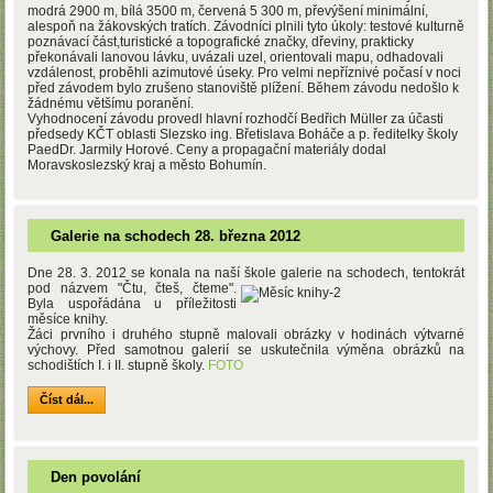
modrá 2900 m, bílá 3500 m, červená 5 300 m, převýšení minimální,
alespoň na žákovských tratích. Závodníci plnili tyto úkoly: testové kulturně
poznávací část,turistické a topografické značky, dřeviny, prakticky
překonávali lanovou lávku, uvázali uzel, orientovali mapu, odhadovali
vzdálenost, proběhli azimutové úseky. Pro velmi nepříznivé počasí v noci
před závodem bylo zrušeno stanoviště plížení. Během závodu nedošlo k
žádnému většímu poranění.
Vyhodnocení závodu provedl hlavní rozhodčí Bedřich Müller za účasti
předsedy KČT oblasti Slezsko ing. Břetislava Boháče a p. ředitelky školy
PaedDr. Jarmily Horové. Ceny a propagační materiály dodal
Moravskoslezský kraj a město Bohumín.
Galerie na schodech 28. března 2012
Dne 28. 3. 2012 se konala na naší škole galerie na schodech, tentokrát
pod názvem "
Čtu, čteš, čteme".
Byla uspořádána u příležitosti
měsíce knihy.
Žáci prvního i druhého stupně malovali obrázky v hodinách výtvarné
výchovy. Před samotnou galerií se uskutečnila výměna obrázků na
schodištích I. i II. stupně školy.
FOTO
Číst dál...
Den povolání