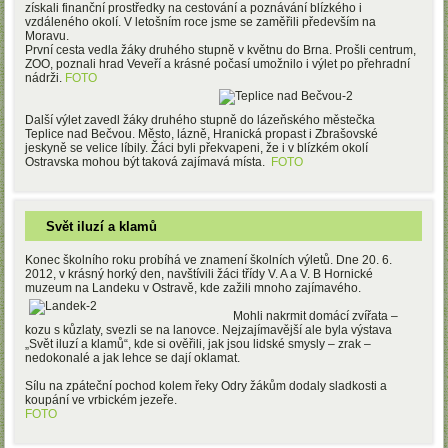
získali finanční prostředky na cestování a poznávání blízkého i
vzdáleného okolí. V letošním roce jsme se zaměřili především na
Moravu.
První cesta vedla žáky druhého stupně v květnu do Brna. Prošli centrum,
ZOO, poznali hrad Veveří a krásné počasí umožnilo i výlet po přehradní
nádrži.
FOTO
Další výlet zavedl žáky druhého stupně do lázeňského městečka
Teplice nad Bečvou. Město, lázně, Hranická propast i Zbrašovské
jeskyně se velice líbily. Žáci byli překvapeni, že i v blízkém okolí
Ostravska mohou být taková zajímavá místa.
FOTO
Svět iluzí a klamů
Konec školního roku probíhá ve znamení školních výletů. Dne 20. 6.
2012, v krásný horký den, navštívili žáci třídy V. A a V. B Hornické
muzeum na Landeku v Ostravě, kde zažili mnoho zajímavého.
Mohli nakrmit domácí zvířata –
kozu s kůzlaty, svezli se na lanovce. Nejzajímavější ale byla výstava
„Svět iluzí a klamů“, kde si ověřili, jak jsou lidské smysly – zrak –
nedokonalé a jak lehce se dají oklamat.
Sílu na zpáteční pochod kolem řeky Odry žákům dodaly sladkosti a
koupání ve vrbickém jezeře.
FOTO