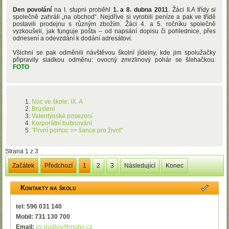
Den povolání
na I. stupni proběhl
1. a
8. dubna 2011
. Žáci II.A třídy si
společně zahráli „na obchod“. Nejdříve si vyrobili peníze a pak ve třídě
postavili prodejnu s různým zbožím. Žáci 4. a 5. ročníku společně
vyzkoušeli, jak funguje pošta – od napsání dopisu či pohlednice, přes
odnesení a odevzdání k dodání adresátovi.
Všichni se pak odměnili návštěvou školní jídelny, kde jim spolužačky
připravily sladkou odměnu: ovocný zmrzlinový pohár se šlehačkou.
FOTO
Noc ve škole: IX. A
Bruslení
Valentýnské posezení
Korporátní bubnování
"První pomoc => šance pro život"
Strana 1 z 3
Začátek
Předchozí
1
2
3
Následující
Konec
Kontakty na školu
tel: 596 031 140
Mobil: 731 130 700
Email:
zs-pudlov@mubo.cz