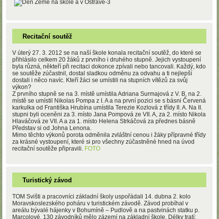
Recitační soutěž
V úterý 27. 3. 2012 se na naší škole konala recitační soutěž, do které se
přihlásilo celkem 20 žáků z prvního i druhého stupně. Jejich vystoupení
byla různá, někteří při recitaci dokonce zpívali nebo tancovali. Každý, kdo
se soutěže zúčastnil, dostal sladkou odměnu za odvahu a ti nejlepší
dostali i něco navíc. Kteří žáci se umístili na stupních vítězů za svůj
výkon?
Z prvního stupně se na 3. místě umístila Adriana Surmajová z V. B, na 2.
místě se umístil Nikolas Pompa z I. A a na první pozici se s básni Červená
karkulka od Františka Hrubína umístila Terezie Kozlová z třídy II. A. Na II.
stupni byli oceněni za 3. místo Jana Pompová ze VII. A, za 2. místo Nikola
Hlaváčová ze VII. A a za 1. místo Helena Strkáčová za přednes básně
Představ si od Johna Lenona.
Mimo těchto výkonů porota odměnila zvláštní cenou i žáky přípravné třídy
za krásné vystoupení, které si pro všechny zúčastněné hned na úvod
recitační soutěže připravili.
FOTO
Turistický závod
TOM Svišti a pracovníci základní školy uspořádali 14. dubna 2. kolo
Moravskoslezského poháru v turistickém závodě. Závod probíhal v
areálu bývalé hájenky v Bohumíně – Pudlově a na pastvinách statku p.
Marcolové. 130 závodníků mělo zázemí na základní škole. Délky tratí: