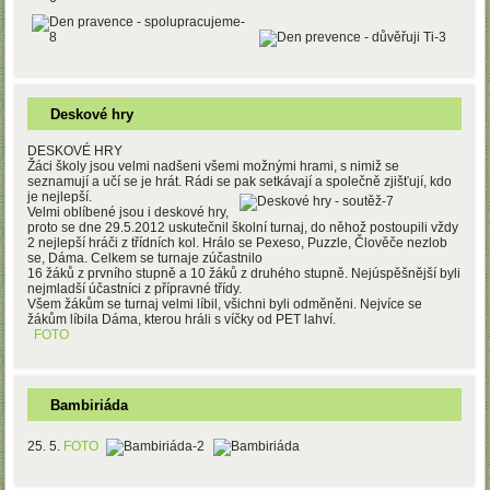
Deskové hry
DESKOVÉ HRY
Žáci školy jsou velmi nadšeni všemi možnými hrami, s nimiž se
seznamují a učí se je hrát. Rádi se pak setkávají a společně zjišťují, kdo
je nejlepší.
Velmi oblíbené jsou i deskové hry,
proto se dne 29.5.2012 uskutečnil školní turnaj, do něhož postoupili vždy
2 nejlepší hráči z třídních kol. Hrálo se Pexeso, Puzzle, Člověče nezlob
se, Dáma. Celkem se turnaje zúčastnilo
16 žáků z prvního stupně a 10 žáků z druhého stupně. Nejúspěšnější byli
nejmladší účastníci z přípravné třídy.
Všem žákům se turnaj velmi líbil, všichni byli odměněni. Nejvíce se
žákům líbila Dáma, kterou hráli s víčky od PET lahví.
FOTO
Bambiriáda
25. 5.
FOTO