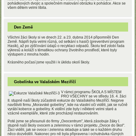
pohádkových dvojic a společném malování obrázku k pohádce. Akce se
všem dětem velmi líbila.
Den Země
Všichni žáci školy si ve dnech 22. a 23. dubna 2014 připomněli Den
Země. Náplň byla velmi různá, od setkání s hasiči (preventivní program
Hasík), až po zjišťování údajů o recyklaci odpadů. Školu teď zdobí řada
výkresů a koláží s tématikou ochrany životního prostředí, které byly
výstupem z mnoha hodin.
Krásného počasí jsme využili i k úklidu okolí školy.
Gobelínka ve Valašském Meziříčí
V rámci programu ŠKOLA S MÍSTEM
PRO VŠECHNY se ve středu 16. 4. žáci
II. stupně naší školy zúčastnili exkurze do Valašského Meziříčí. Nejprve
navštívili firmu „Moravské gobelíny", kde na vlastní oči viděli, jak se ručně
vyrábí koberce a gobelíny. K vidění zde byly i některé velmi staré a
vzácné exempláře, které zde procházejí restaurováním.
Poté jsme se přesunuli do firmy „Ovocentrum", která zásobuje žáky I.
stupně naší školy ovocem a zeleninou v rámci projektu „Ovoce do škol".
Žáci viděli, jak se ovoce i zelenina skladuje a také se o každém druhu
něco dozvěděli. Nakonec pro ně byla připravena i ochutnávka různých