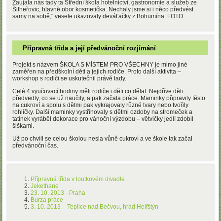
Zaujala nás tady ta Střední škola hotelnictví, gastronomie a služeb ze
Šilheřovic, hlavně obor kosmetička. Nechaly jsme si i něco předvést
samy na sobě," vesele ukazovaly deváťačky z Bohumína. FOTO
Přípravná třída a její předvánoční rozjímání
Projekt s názvem ŠKOLA S MÍSTEM PRO VŠECHNY je mimo jiné
zaměřen na předškolní děti a jejich rodiče. Proto další aktivita –
workshop s rodiči se uskutečnil právě tady.
Celé 4 vyučovací hodiny měli rodiče i děti co dělat. Nejdříve děti
předvedly, co se už naučily, a pak začala práce. Maminky připravily těsto
na cukroví a spolu s dětmi pak vykrajovaly různé tvary nebo tvořily
rohlíčky. Další maminky vystřihovaly s dětmi ozdoby na stromeček a
tatínek vyráběl dekorace pro vánoční výzdobu – větvičky jedlí zdobil
šiškami.
Už po chvíli se celou školou nesla vůně cukroví a ve škole tak začal
předvánoční čas.
Přípravná třída v loutkovém divadle
Jekethane
23. 10. 2013 - Praha
Burza práce
3. 10. 2013 – Teplice nad Bečvou, hrad Helfštýn