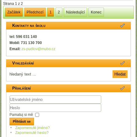
Strana 1 z 2
Začátek
Předchozí
1
2
Následující
Konec
Kontakty na školu
tel: 596 031 140
Mobil: 731 130 700
Email:
zs-pudlov@mubo.cz
Vyhledávání
Přihlášení
Uživatelské
jméno
Heslo
Pamatuj si mě
Přihlásit se
Zapomenuté jméno?
Zapomenuté heslo?