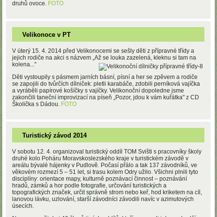
druhů ovoce.
FOTO
Velikonoce v PT
V úterý 15. 4. 2014 před Velikonocemi se sešly děti z přípravné třídy a
jejich rodiče na akci s názvem „Až se
louka zazelená, kleknu si tam na
kolena..."
Děti vystoupily s pásmem jarních básní, písní a her se zpěvem a rodiče
se zapojili do tvůrčích dílniček: pletli karabáče, zdobili perníková vajíčka
a vyráběli papírové košíčky s vajíčky. Velikonoční dopoledne jsme
zakončili taneční improvizací na píseň „Pozor, jdou k vám kuřátka" z CD
Školička s Dádou.
FOTO
Turistický závod 2014
V sobotu 12. 4. organizoval turistický oddíl TOM Svišti s pracovníky školy
druhé kolo Poháru Moravskoslezského kraje v turistickém závodě v
areálu bývalé hájenky v Pudlově. Počasí přálo a tak 137 závodníků, ve
věkovém rozmezí 5 – 51 let, si trasu kolem Odry užilo. Všichni plnili tyto
disciplíny: orientace mapy, kulturně poznávací činnost – poznávání
hradů, zámků a hor podle fotografie, určování turistických a
topografických značek, určit správně strom nebo keř, hod kriketem na cíl,
lanovou lávku, uzlování, starší závodníci závodili navíc v azimutových
úsecích.