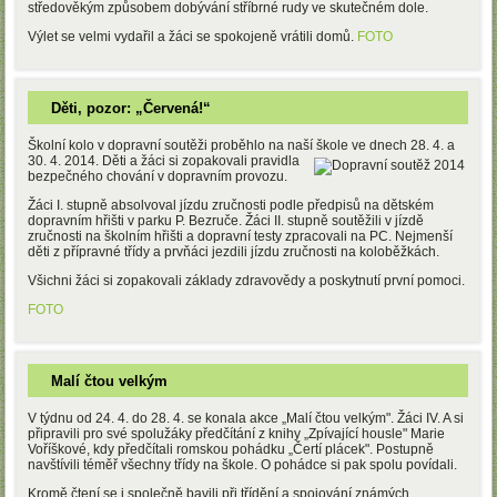
středověkým způsobem dobývání stříbrné rudy ve skutečném dole.
Výlet se velmi vydařil a žáci se spokojeně vrátili domů.
FOTO
Děti, pozor: „Červená!“
Školní kolo v dopravní soutěži proběhlo na naší škole ve dnech 28. 4. a
30. 4. 2014. Děti a žáci si zopakovali
pravidla
bezpečného chování v dopravním provozu.
Žáci I. stupně absolvoval jízdu zručnosti podle předpisů na dětském
dopravním hřišti v parku P. Bezruče. Žáci II. stupně soutěžili v jízdě
zručnosti na školním hřišti a dopravní testy zpracovali na PC. Nejmenší
děti z přípravné třídy a prvňáci jezdili jízdu zručnosti na koloběžkách.
Všichni žáci si zopakovali základy zdravovědy a poskytnutí první pomoci.
FOTO
Malí čtou velkým
V týdnu od 24. 4. do 28. 4. se konala akce „Malí čtou velkým". Žáci IV. A si
připravili pro své spolužáky předčítání z knihy „Zpívající housle" Marie
Voříškové, kdy předčítali romskou pohádku „Čertí plácek". Postupně
navštívili téměř všechny třídy na škole. O pohádce si pak spolu povídali.
Kromě čtení se i společně bavili při třídění a spojování známých