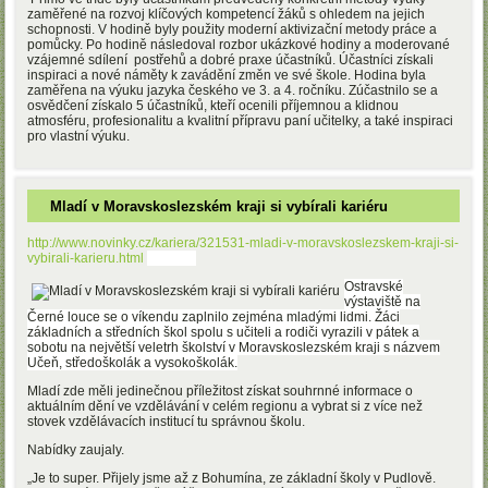
zaměřené na rozvoj klíčových kompetencí žáků s ohledem na jejich
schopnosti. V hodině byly použity moderní aktivizační metody práce a
pomůcky. Po hodině následoval rozbor ukázkové hodiny a moderované
vzájemné sdílení postřehů a dobré praxe účastníků. Účastníci získali
inspiraci a nové náměty k zavádění změn ve své škole. Hodina byla
zaměřena na výuku jazyka českého ve 3. a 4. ročníku. Zúčastnilo se a
osvědčení získalo 5 účastníků, kteří ocenili příjemnou a klidnou
atmosféru, profesionalitu a kvalitní přípravu paní učitelky, a také inspiraci
pro vlastní výuku.
Mladí v Moravskoslezském kraji si vybírali kariéru
http://www.novinky.cz/kariera/321531-mladi-v-moravskoslezskem-kraji-si-
vybirali-karieru.html
Ostravské
vý
staviště na
Černé louce se o víkendu zaplnilo zejména mladými lidmi. Žáci
základních a středních škol spolu s učiteli a rodiči vyrazili v pátek a
sobotu na největší veletrh školství v Moravskoslezském kraji s názvem
Učeň, středoškolák a vysokoškolák.
Mladí zde měli jedinečnou příležitost získat souhrnné informace o
aktuálním dění ve vzdělávání v celém regionu a vybrat si z více než
stovek vzdělávacích institucí tu správnou školu.
Nabídky zaujaly.
„Je to super. Přijely jsme až z Bohumína, ze základní školy v Pudlově.