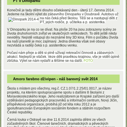
PT v Dinoparku
Konečně je tady dětmi dlouho očekávaný den - úterý 17. června 2014.
Jedeme na školní výlet do z
ábavního Dinoparku v Doubravě. Autobus už
na nás čeká před školou. Těší se a nastupují děti
z
PT, jejich rodiče, p. učitelka a p. asistentka.
V Dinoparku je na co se dívat. Na ploše 20 ha jsou zobrazeny scény ze
života druhohorních zvířat ve skutečných velikostech. To děti ještě nikdy
neviděly. Nejistě vstupují do neznámé tmy 3D kina. Film o počátku života
na naší planetě je moc zajímavý. Jedna dívenka však své obavy
nezvládá a raději čeká s p. asistentkou venku.
Počasí nám přeje a děti si plně užívají rekreační činnosti a zábavných
atrakcí.
Nejlepší je vláček. Veze děti pravěkou krajinou, vše je vidět úplně
zblízka.
Výlet se nám vydařil a těšíme se na další.
FOTO
Amoro farebno dživipen - náš barevný svět 2014
Škola s místem pro všechny, reg.č. CZ.1.07/1.2.25/01.0017, je název
projektu, na kterém spolupracujeme spolu s dalšími 8 školami z
Moravskoslezského kraje. Jeho realizátorem je Krajské zařízení pro další
vzdělávání pedagogických pracovníků a informační centrum, Nový Jičín,
příspěvková organizace, probíhá již od léta roku 2012 a je
spolufinancován Evropským sociálním fondem a státním rozpočtem
České republiky.
Černá louka v Ostravě se dne 11.6.2014 zaplnila dětmi ze všech
zúčastněných škol. Členové tanečních, dramatických a pěveckých