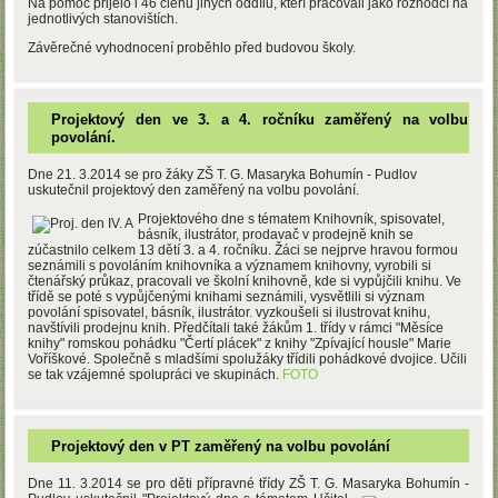
Na pomoc přijelo i 46 členů jiných oddílů, kteří pracovali jako rozhodčí na
jednotlivých stanovištích.
Závěrečné vyhodnocení proběhlo před budovou školy.
Projektový den ve 3. a 4. ročníku zaměřený na volbu
povolání.
Dne 21. 3.2014 se pro žáky ZŠ T. G. Masaryka Bohumín - Pudlov
uskutečnil projektový den zaměřený na volbu povolání.
Projektového dne s tématem Knihovník, spisovatel,
básník, ilustrátor, prodavač v prodejně knih se
zúčastnilo celkem 13 dětí 3. a 4. ročníku. Žáci se nejprve hravou formou
seznámili s povoláním knihovníka a významem knihovny, vyrobili si
čtenářský průkaz, pracovali ve školní knihovně, kde si vypůjčili knihu. Ve
třídě se poté s vypůjčenými knihami seznámili, vysvětlili si význam
povolání spisovatel, básník, ilustrátor. vyzkoušeli si ilustrovat knihu,
navštívili prodejnu knih. Předčítali také žákům 1. třídy v rámci "Měsíce
knihy" romskou pohádku "Čertí plácek" z knihy "Zpívající housle" Marie
Voříškové. Společně s mladšími spolužáky třídili pohádkové dvojice. Učili
se tak vzájemné spolupráci ve skupinách.
FOTO
Projektový den v PT zaměřený na volbu povolání
Dne 11. 3.2014 se pro děti přípravné třídy ZŠ T. G. Masaryka Bohumín -