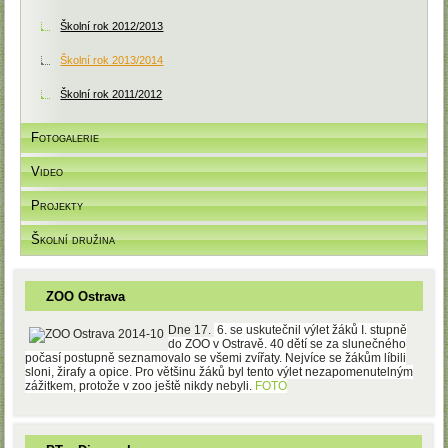
Školní rok 2012/2013
Školní rok 2013/2014
Školní rok 2011/2012
Fotogalerie
Video
Projekty
Školní družina
ZOO Ostrava
Dne 17.
6. se uskutečnil výlet žáků I. stupně
do ZOO v Ostravě. 40 dětí se za slunečného
počasí postupně seznamo
valo se všemi zvířaty. Nejvíce se žákům líbili
sloni, žirafy a opice. Pro většinu žáků byl tento výlet nezapomenutelným
zážitkem, protože v zoo ještě nikdy nebyli.
FOTO