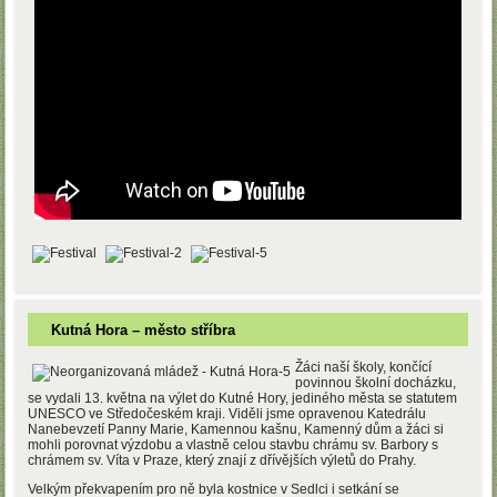
Kutná Hora – město stříbra
Žáci naší školy, končící
povinnou školní docházku,
se vydali 13. května na výlet do Kutné Hory, jediného města se statutem
UNESCO ve Středočeském kraji. Viděli jsme opravenou Katedrálu
Nanebevzetí Panny Marie, Kamennou kašnu, Kamenný dům a žáci si
mohli porovnat výzdobu a vlastně celou stavbu chrámu sv. Barbory s
chrámem sv. Víta v Praze, který znají z dřívějších výletů do Prahy.
Velkým překvapením pro ně byla kostnice v Sedlci i setkání se