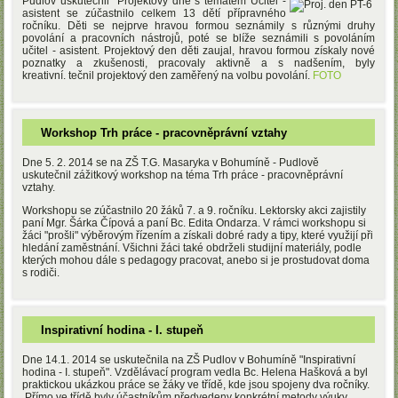
Pudlov uskutečnil "Projektový dne s tématem
Učitel -
asistent se zúčastnilo celkem 13 dětí přípravného
ročníku. Děti se nejprve hravou formou seznámily s různými druhy
povolání a pracovních nástrojů, poté se blíže seznámili s povoláním
učitel - asistent. Projektový den děti zaujal, hravou formou získaly nové
poznatky a zkušenosti, pracovaly aktivně a s nadšením, byly
kreativní. tečnil projektový den zaměřený na volbu povolání.
FOTO
Workshop Trh práce - pracovněprávní vztahy
Dne 5. 2. 2014 se na ZŠ T.G. Masaryka v Bohumíně - Pudlově
uskutečnil zážitkový workshop na téma Trh práce - pracovněprávní
vztahy.
Workshopu se zúčastnilo 20 žáků 7. a 9. ročníku. Lektorsky akci zajistily
paní Mgr. Šárka Čípová a paní Bc. Edita Ondarza. V rámci workshopu si
žáci "prošli" výběrovým řízením a získali dobré rady a tipy, které využijí při
hledání zaměstnání. Všichni žáci také obdrželi studijní materiály, podle
kterých mohou dále s pedagogy pracovat, anebo si je prostudovat doma
s rodiči.
Inspirativní hodina - I. stupeň
Dne 14.1. 2014 se uskutečnila na ZŠ Pudlov v Bohumíně "Inspirativní
hodina - I. stupeň". Vzdělávací program vedla Bc. Helena Hašková a byl
praktickou ukázkou práce se žáky ve třídě, kde jsou spojeny dva ročníky.
Přímo ve třídě byly účastníkům předvedeny konkrétní metody výuky