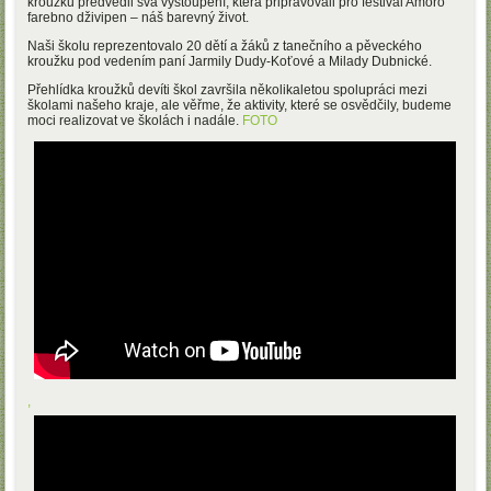
kroužků předvedli svá vystoupení, která připravovali pro festival Amoro
farebno dživipen – náš barevný život.
Naši školu reprezentovalo 20 dětí a žáků z tanečního a pěveckého
kroužku pod vedením paní Jarmily Dudy-Koťové a Milady Dubnické.
Přehlídka kroužků devíti škol završila několikaletou spolupráci mezi
školami našeho kraje, ale věřme, že aktivity, které se osvědčily, budeme
moci realizovat ve školách i nadále.
FOTO
,