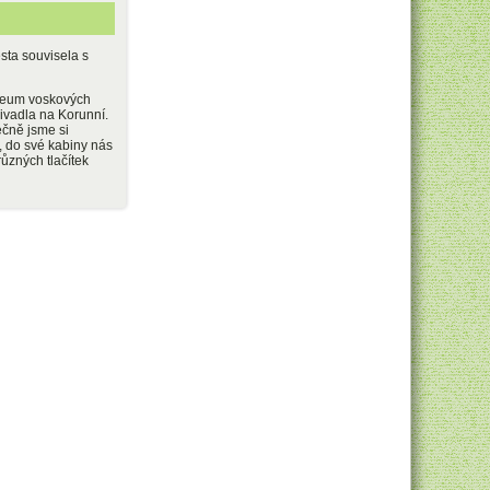
esta souvisela s
muzeum voskových
ivadla na Korunní.
ečně jsme si
, do své kabiny nás
různých tlačítek