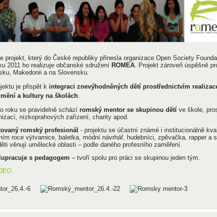
je projekt, který do České republiky přinesla organizace Open Society Found
ku 2011 ho realizuje občanské sdružení
ROMEA
. Projekt zároveň úspěšně pr
sku, Makedonii a na Slovensku.
jektu je přispět k
integraci znevýhodněných dětí prostřednictvím realiza
 umění a kultury na školách
.
o roku se pravidelně schází
romský mentor
se skupinou dětí
ve škole, pro
izací, nízkoprahových zařízení, charity apod.
tovaný romský profesionál
- projektu se účastní známé i institucionálně kva
šním roce výtvarnice, baletka, módní návrhář, hudebníci, zpěvačka, rapper a 
ěti věnují umělecké oblasti – podle daného profesního zaměření.
lupracuje s pedagogem
– tvoří spolu pro práci se skupinou jeden tým.
DEO