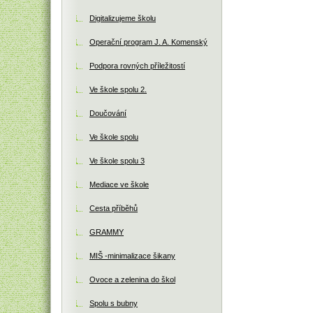
Digitalizujeme školu
Operační program J. A. Komenský
Podpora rovných příležitostí
Ve škole spolu 2.
Doučování
Ve škole spolu
Ve škole spolu 3
Mediace ve škole
Cesta příběhů
GRAMMY
MIŠ -minimalizace šikany
Ovoce a zelenina do škol
Spolu s bubny