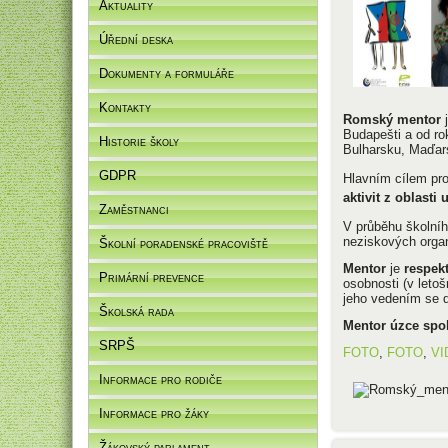
Aktuality
Úřední deska
Dokumenty a formuláře
Kontakty
Romský mentor
Budapešti a od ro
Historie školy
Bulharsku, Maďar
GDPR
Hlavním cílem pro
aktivit z oblasti
Zaměstnanci
V průběhu školníh
neziskových organ
Školní poradenské pracoviště
Mentor
je
respek
Primární prevence
osobnosti (v leto
jeho vedením se d
Školská rada
Mentor úzce spo
SRPŠ
FOTO
,
FOTO
,
VI
Informace pro rodiče
Informace pro žáky
Žákovský parlament