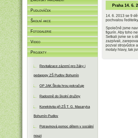
Praha 14. 6. 
Pudlováček
14. 6. 2013 se 9 dět
pochvalou ředitelky
Školní akce
Společně jsme navšt
Fotogalerie
figurín. Aby toho 
Setkali jsme se s d
zazpívali, zarepova
Video
pozval strojvůdce a
motaly hlavy, tak js
Projekty
Revitalizace zázemí pro žáky i
pedagogy ZŠ Pudlov Bohumín
OP JAK Škola hrou pokračuje
Radostně do školní družiny
Konektivita při ZŠ T. G. Masaryka
Bohumín-Pudlov
Potravinová pomoc dětem v sociální
nouzi