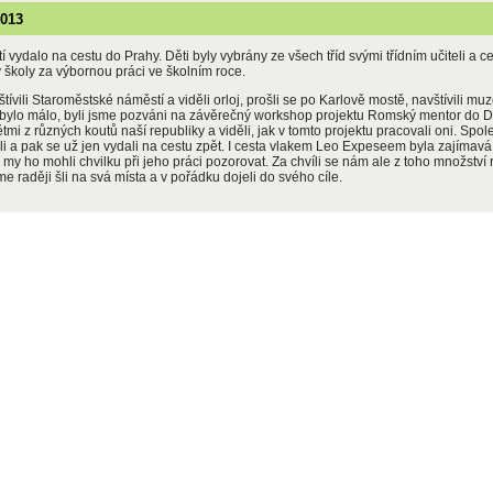
2013
í vydalo na cestu do Prahy. Děti byly vybrány ze všech tříd svými třídním učiteli a c
 školy za výbornou práci ve školním roce.
ívili Staroměstské náměstí a viděli orloj, prošli se po Karlově mostě, navštívili 
nebylo málo, byli jsme pozváni na závěrečný workshop projektu Romský mentor do D
ětmi z různých koutů naší republiky a viděli, jak v tomto projektu pracovali oni. Spol
li a pak se už jen vydali na cestu zpět. I cesta vlakem Leo Expeseem byla zajímavá
 my ho mohli chvilku při jeho práci pozorovat. Za chvíli se nám ale z toho množství 
me raději šli na svá místa a v pořádku dojeli do svého cíle.