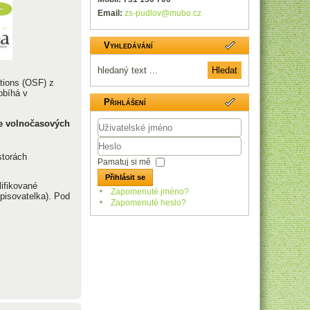
Email:
zs-pudlov@mubo.cz
Vyhledávání
ations (OSF) z
obíhá v
Přihlášení
ce volnočasových
Uživatelské
jméno
storách
Heslo
Pamatuj si mě
Přihlásit se
lifikované
Zapomenuté jméno?
spisovatelka). Pod
Zapomenuté heslo?