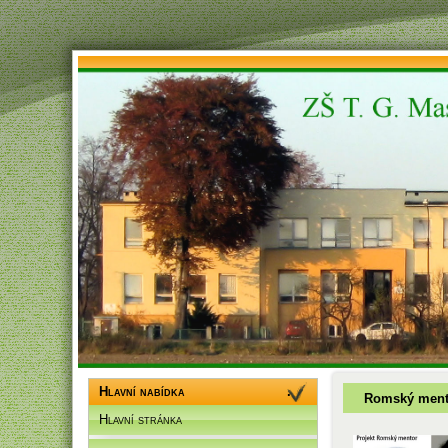
Hlavní nabídka
Romský ment
Hlavní stránka