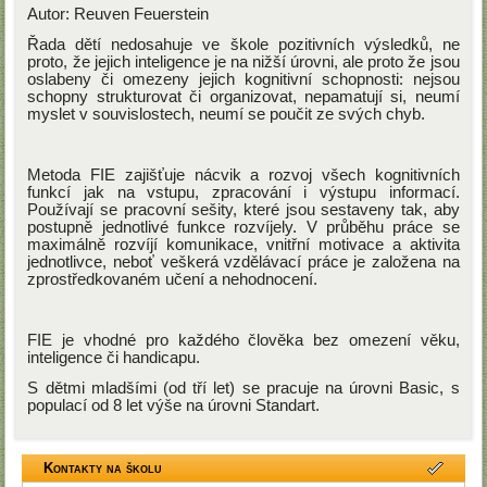
Autor: Reuven
Feuerstein
Řada dětí nedosahuje ve škole pozitivních výsledků, ne
proto, že jejich inteligence je na nižší úrovni, ale proto že jsou
oslabeny či omezeny jejich kognitivní schopnosti: nejsou
schopny strukturovat či organizovat, nepamatují si, neumí
myslet v souvislostech, neumí se poučit ze svých chyb.
Metoda FIE zajišťuje nácvik a rozvoj všech kognitivních
funkcí jak na vstupu, zpracování i výstupu informací.
Používají se pracovní sešity, které jsou sestaveny tak, aby
postupně jednotlivé funkce rozvíjely. V průběhu práce se
maximálně rozvíjí komunikace, vnitřní motivace a aktivita
jednotlivce, neboť veškerá vzdělávací práce je založena na
zprostředkovaném učení a nehodnocení.
FIE je vhodné pro každého člověka bez omezení věku,
inteligence či handicapu.
S dětmi mladšími (od tří let) se pracuje na úrovni Basic, s
populací od 8 let výše na úrovni Standart.
Kontakty na školu