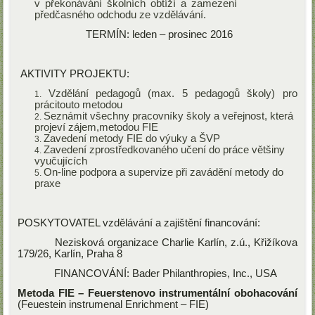
v překonávání školních obtíží a zamezení
předčasného odchodu ze vzdělávání.
TERMÍN: leden – prosinec 2016
AKTIVITY PROJEKTU:
Vzdělání pedagogů (max. 5 pedagogů školy) pro
prácitouto metodou
Seznámit všechny pracovníky školy a veřejnost, která
projeví zájem,metodou FIE
Zavedení metody FIE do výuky a ŠVP
Zavedení zprostředkovaného učení do práce většiny
vyučujících
On-line podpora a supervize při zavádění metody do
praxe
POSKYTOVATEL vzdělávání a zajištění financování:
Nezisková organizace Charlie Karlín, z.ú., Křižíkova
179/26, Karlín, Praha 8
FINANCOVÁNÍ: Bader Philanthropies, Inc., USA
Metoda FIE – Feuerstenovo instrumentální obohacování
(Feuestein instrumenal Enrichment – FIE)