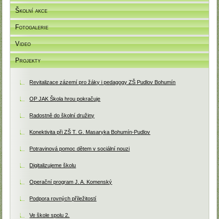
Školní akce
Fotogalerie
Video
Projekty
Revitalizace zázemí pro žáky i pedagogy ZŠ Pudlov Bohumín
OP JAK Škola hrou pokračuje
Radostně do školní družiny
Konektivita při ZŠ T. G. Masaryka Bohumín-Pudlov
Potravinová pomoc dětem v sociální nouzi
Digitalizujeme školu
Operační program J. A. Komenský
Podpora rovných příležitostí
Ve škole spolu 2.