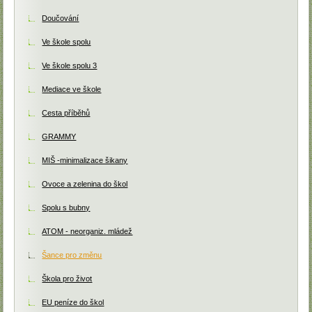
Doučování
Ve škole spolu
Ve škole spolu 3
Mediace ve škole
Cesta příběhů
GRAMMY
MIŠ -minimalizace šikany
Ovoce a zelenina do škol
Spolu s bubny
ATOM - neorganiz. mládež
Šance pro změnu
Škola pro život
EU peníze do škol