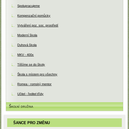
Spolupracujeme
Kompenzační pomůcky
Vytváření poz. soc. prostředí
Moderní škola
Duhová škola
MKV - 400x
Těšíme se do školy
Škola s místem pro všechny
Romea - romský mentor
Učitel - ředitel třídy
Školní družina
ŠANCE PRO ZMĚNU