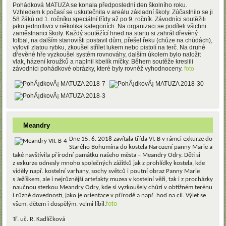
Pohádková MATUZA se konala předposlední den školního roku.
Vzhledem k počasí se uskutečnila v areálu základní školy. Zúčastnilo se ji
58 žáků od 1. ročníku speciální třídy až po 9. ročník. Závodníci soutěžili
jako jednotlivci v několika kategoriích. Na organizaci se podíleli všichni
zaměstnanci školy. Každý soutěžící hned na startu si zahrál dřevěný
fotbal, na dalším stanovišti postavil dům, přešel řeku (chůze na chůdách),
vylovil zlatou rybku, zkoušel střílet lukem nebo pistolí na terč. Na druhé
dřevěné hře vyzkoušel systém rovnováhy, dalším úkolem bylo naložit
vlak, házení kroužků a naplnil kbelík míčky. Během soutěže kreslili
závodníci pohádkové obrázky, které byly rovněž vyhodnoceny.
foto
Meandry
Dne 15. 6. 2018 zavítala třída VI. B v rámci exkurze do
Starého Bohumína do kostela Narození panny Marie a
také navštívila přírodní památku našeho města – Meandry Odry. Děti si
z exkurze odnesly mnoho společných zážitků jak z prohlídky kostela, kde
viděly např. kostelní varhany, sochy světců i poutní obraz Panny Marie
s Ježíškem, ale i nejrůznější artefakty muzea v kostelní věži, tak i z procházky
naučnou stezkou Meandry Odry, kde si vyzkoušely chůzi v obtížném terénu
i různé dovednosti, jako je orientace v přírodě a např. hod na cíl. Výlet se
foto
všem, dětem i dospělým, velmi líbil.
Tř. uč. R. Kadlíčková