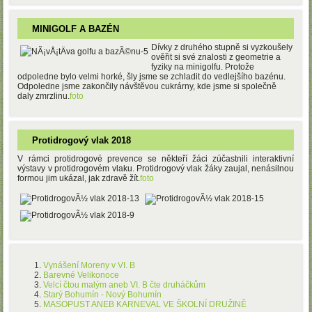
MINIGOLF A BAZÉN
Dívky z druhého stupně si vyzkoušely
ověřit si své znalosti z geometrie a
fyziky na minigolfu. Protože
odpoledne bylo velmi horké, šly jsme se zchladit do vedlejšího bazénu.
Odpoledne jsme zakončily návštěvou cukrárny, kde jsme si společně
daly zmrzlinu.
foto
Protidrogový vlak 2018
V rámci protidrogové prevence se někteří žáci zúčastnili interaktivní
výstavy v protidrogovém vlaku. Protidrogový vlak žáky zaujal, nenásilnou
formou jim ukázal, jak zdravě žít.
foto
Vynášení Moreny v VI. B
Barevné Velikonoce
Velcí čtou malým aneb VI. B čte druháčkům
Starý Bohumín - Nový Bohumín
MASOPUST ANEB KARNEVAL VE ŠKOLNÍ DRUŽINĚ