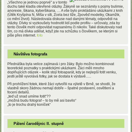
„Všechno je jednou poprvé" a v tomto
duchu také kladla otevřené otázky. Žákyně se seznámily s pojmy bulimie,
anorexie, šikana, kyberšikana, .... A vše bylo prokládáno ukázkami z knih
(Útěk Kryšpína N, Míša v síti, Zcela bez tíže, Zpověď modelky, Okamžik,
co mění život). Následovala diskuse nad danými tématy, odpovědi na
otázky. Dívky si vyzkoušely hodnotit lidí podle profilu – určovaly, zda by
tento člověk mohl odpovídat napsanému či nikoliv. Také diskutovaly nad
tím, co má dívka udělat, když jde na schůzku s člověkem, se kterým si
píše přes internet.
foto
Návštěva fotografa
Přednáška byla velice zajímavá i pro žáky. Bylo možno kombinovat
teoretické poznatky s praktickými ukázkami. Žáci měli mnoho
doplňujících otázek – kolik stojí fotoaparát, kdy je nejlepší fotit venku,
jestli ještě vyvolává fotky, jak se dostala k výstavě......
Při prohlížení fotek, které žáci vytvořili na výletě v Brně, se shodli, že
vlastně skoro žádnou nemají dobře – špatné postavení, osvětlení a
focení detailů.
„teď už snad umíme fotit“??
„možná budu fotograf – to by mě asi bavilo“
„to je trochu drahý koníček“
Pálení čarodějnic II. stupně