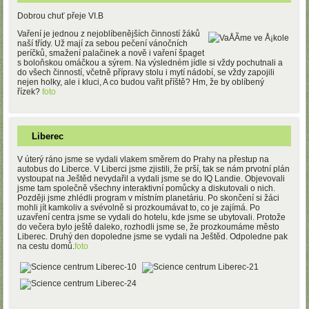
Dobrou chuť přeje VI.B
Vaření je jednou z nejoblíbenějších činností žáků
naší třídy. Už mají za sebou pečení vánočních
períčků, smažení palačinek a nově i vaření špaget
s boloňskou omáčkou a sýrem. Na výsledném jídle si vždy pochutnali a
do všech činností, včetně přípravy stolu i mytí nádobí, se vždy zapojili
nejen holky, ale i kluci, A co budou vařit příště? Hm, že by oblíbený
řízek?
foto
Liberec
V úterý ráno jsme se vydali vlakem směrem do Prahy na přestup na
autobus do Liberce. V Liberci jsme zjistili, že prší, tak se nám prvotní plán
vystoupat na Ještěd nevydařil a vydali jsme se do IQ Landie. Objevovali
jsme tam společně všechny interaktivní pomůcky a diskutovali o nich.
Později jsme zhlédli program v místním planetáriu. Po skončení si žáci
mohli jít kamkoliv a svévolně si prozkoumávat to, co je zajímá. Po
uzavření centra jsme se vydali do hotelu, kde jsme se ubytovali. Protože
do večera bylo ještě daleko, rozhodli jsme se, že prozkoumáme město
Liberec. Druhý den dopoledne jsme se vydali na Ještěd. Odpoledne pak
na cestu domů.
foto