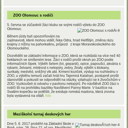
ZOO Olomouc s rodiči
5. června se zúčastnili žáci klubu se svými rodiči výletu do ZOO
Olomouc.
Během jízdy byli upozorňováni na
zajímavosti, které mohou vidět, řeka Odra, hrad Helfštýn, změna rázu
krajiny z nížiny na pahorkatinu, průjezd z kraje Moravskoslezkého do
Olomouckého.
Dozvěděli se základní informace o ZOO, která se rozkládá na více než 40
hektarech ve smíšeném lese. Žáci s rodiči prošli okruh po ZOO podle
informačních šipek. Výběh šelem (lvi, gepardi), opice, papoušci, akvária s
rybami, želvami, místnost s netopýry, zebry, žirafy, výběh s klokany,
surikaty, medvěd, sněžný vlk atd. Krmení koziček, výstup na rozhlednu v
ZOO, u výběhu lemurů začali hrát hru Tajemná Kalahari, postupně prošli
stanoviště a pokusili se odpovědět na otázky, vztahující se k živočichům v
ZOO. Vyzkoušeli si odvahu v pavilonu netopýrů. Po návštěvě ZOO žáci s
rodiči šli na prohlídku baziliky Navštívení Panny Marie. V bazilice na
Svatém kopečku se potěšili, že existuje romská madona, která zrovna
byla vystavená na oltáři.
foto
Meziškolní turnaj deskových her
Dne 5. 6. 2017 proběhl na Základní škole v
Brně, nám. 28. října 22, př.org. Meziškolní