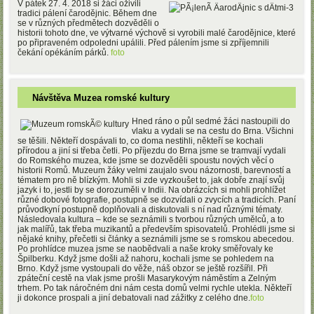
V pátek 27. 4. 2018 si žáci oživili
tradici pálení čarodějnic. Během dne
se v různých předmětech dozvěděli o
historii tohoto dne, ve výtvarné výchově si vyrobili malé čarodějnice, které
po připraveném odpoledni upálili. Před pálením jsme si zpříjemnili
čekání opékáním párků.
foto
Návštěva Muzea romské kultury
Hned ráno o půl sedmé žáci nastoupili do
vlaku a vydali se na cestu do Brna. Všichni
se těšili. Někteří dospávali to, co doma nestihli, někteří se kochali
přírodou a jiní si třeba četli. Po příjezdu do Brna jsme se tramvají vydali
do Romského muzea, kde jsme se dozvěděli spoustu nových věcí o
historii Romů. Muzeum žáky velmi zaujalo svou názornosti, barevností a
tématem pro ně blízkým. Mohli si zde vyzkoušet to, jak dobře znají svůj
jazyk i to, jestli by se dorozuměli v Indii. Na obrázcích si mohli prohlížet
různé dobové fotografie, postupně se dozvídali o zvycích a tradicích. Paní
průvodkyní postupně doplňovali a diskutovali s ní nad různými tématy.
Následovala kultura – kde se seznámili s tvorbou různých umělců, a to
jak malířů, tak třeba muzikantů a především spisovatelů. Prohlédli jsme si
nějaké knihy, přečetli si články a seznámili jsme se s romskou abecedou.
Po prohlídce muzea jsme se naobědvali a naše kroky směřovaly ke
Špilberku. Když jsme došli až nahoru, kochali jsme se pohledem na
Brno. Když jsme vystoupali do věže, náš obzor se ještě rozšířil. Při
zpáteční cestě na vlak jsme prošli Masarykovým náměstím a Zelným
trhem. Po tak náročném dni nám cesta domů velmi rychle utekla. Někteří
ji dokonce prospali a jiní debatovali nad zážitky z celého dne.
foto