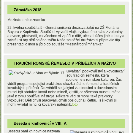
Zdravíčko 2018
Mezinárodní seznamka
22. května soutěžila 5 - členná smíšená družstva žáků na ZŠ Floriána
Bayera v Kopřivnici. Soutěžící vytvořili vlajku vybraného státu z zeleniny
a ovoce, předvedli, co všechno ví v péči o dítě, učesali účes jiné kultury a
zahráli si hry dětí celého světa.Naše soutěžní družstvo si připravilo flip
prezentaci o Indii a jídlo do soutěže "Mezinárodní mňamka"
TRADIČNÍ ROMSKÉ ŘEMESLO V PŘÍBĚZÍCH A NAŽIVO
Kovářství, podkovářství a kovolitectví,
jsou tradiční řemesla, která
spojujeme s romskou kulturou. Žáci
viděli program spojující praktickou ukázku těchto řemesel a tradičních
kovářských příběhů. Dozvěděli se, jakými vlastnostmi a dovednostmi
musel být obdařen kovář nebo mincíř, zjistili, co všechno musel umět a
jaké k tomu používal nástroje. Některé věci si mohli také prakticky
vyzkoušet. Děti chvíli pracovali, chvíli poslouchali četbu. Ti šikovní si
mohli vyrobit minci či kovářský nátepník.
foto
Beseda s knihovnicí v VIII. A
Besedu paní knihovnice nazvala