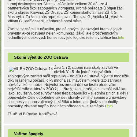
turnaj deskových her. Akce se zúčastnilo celkem 20 dětí ze 4
partnerských škol zapojených v projektu. Kromě pořadatelů přijeli žáci
škol z okresu Karviná: ZŠ Družby, ZŠ Komenského a naše ZŠ T. G.
Masaryka. Za školu nás reprezentovali: Terezka G., Anička M., Vasil M.,
Viliam G., kteří obsadili nádherné první místo.
Žáci se seznámili s několika, pro ně novými, deskovými hrami a jejich
pravidly. Akce rozvíjela nejen komunikaci žáků, ale prostřednictvím
jednotlivých deskových her se rozvíjelo logické řešení v taktice her.
foto
Školní výlet do ZOO Ostrava
Žáci 1. i 2. stupně naší školy zavítali ve
čtvrtek 31. 5. do jedné z největších
zoologických zahrad naší republiky – do ZOO v Ostravě. Výlet si moc užili
díky krásnému počasí i díky mnoha zajímavostem, které tato zahrada
návštěvníkům nabízí. Největší pozornosti dětí se těšila především
největší zvířata, která v ZOO žijí – žirafy, sloni, hroši, ale i menší zvířátka,
jako jsou želvy, opice, ryby nebo třeba papoušci – s jedním z nich si děti i
popovídaly. Celé dopoledne tak děti strávily velmi příjemně a z návštěvy
si odnesly mnoho zajímavých zážitků a informací, jimiž si obohatily
poznatky, získané např. v hodinách přírodopisu a zeměpisu.
foto
Tř. uč. VI.B Radka. Kadlíčková
Vaříme špagety