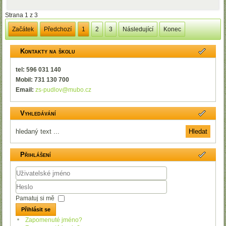
Strana 1 z 3
Začátek
Předchozí
1
2
3
Následující
Konec
Kontakty na školu
tel: 596 031 140
Mobil: 731 130 700
Email:
zs-pudlov@mubo.cz
Vyhledávání
Přihlášení
Uživatelské
jméno
Heslo
Pamatuj si mě
Přihlásit se
Zapomenuté jméno?