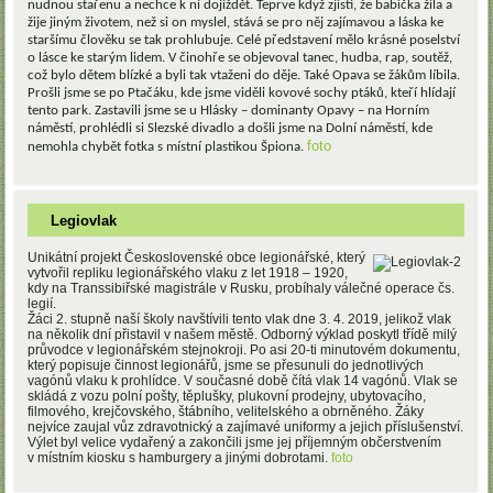
nudnou stařenu a nechce k ní dojíždět. Teprve když zjistí, že babička žila a
žije jiným životem, než si on myslel, stává se pro něj zajímavou a láska ke
staršímu člověku se tak prohlubuje. Celé představení mělo krásné poselství
o lásce ke starým lidem. V činohře se objevoval tanec, hudba, rap, soutěž,
což bylo dětem blízké a byli tak vtaženi do děje. Také Opava se žákům líbila.
Prošli jsme se po Ptačáku, kde jsme viděli kovové sochy ptáků, kteří hlídají
tento park. Zastavili jsme se u Hlásky – dominanty Opavy – na Horním
náměstí, prohlédli si Slezské divadlo a došli jsme na Dolní náměstí, kde
foto
nemohla chybět fotka s místní plastikou Špiona.
Legiovlak
Unikátní projekt Československé obce legionářské, který
vytvořil repliku legionářského vlaku z let 1918 – 1920,
kdy na Transsibiřské magistrále v Rusku, probíhaly válečné operace čs.
legií.
Žáci 2. stupně naší školy navštívili tento vlak dne 3. 4. 2019, jelikož vlak
na několik dní přistavil v našem městě. Odborný výklad poskytl třídě milý
průvodce v legionářském stejnokroji. Po asi 20-ti minutovém dokumentu,
který popisuje činnost legionářů, jsme se přesunuli do jednotlivých
vagónů vlaku k prohlídce. V současné době čítá vlak 14 vagónů. Vlak se
skládá z vozu polní pošty, těplušky, plukovní prodejny, ubytovacího,
filmového, krejčovského, štábního, velitelského a obrněného. Žáky
nejvíce zaujal vůz zdravotnický a zajímavé uniformy a jejich příslušenství.
Výlet byl velice vydařený a zakončili jsme jej příjemným občerstvením
v místním kiosku s hamburgery a jinými dobrotami.
foto