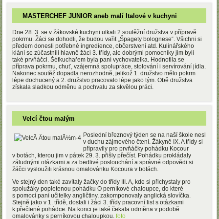
MASTERCHEF JUNIOR aneb malí Italové v kuchyni
Dne 28. 3. se v žákovské kuchyni utkali 2 soutěžní družstva v přípravě
pokrmu. Žáci se dohodli, že budou vařit „Špagety bolognese“. Všichni si
předem donesli potřebné ingredience, občerstvení atd. Kulinářského
klání se zúčastnili hlavně žáci 3. třídy, ale dobrými pomocníky jim byli
také prvňáčci. Šéfkuchařem byla paní vychovatelka. Hodnotila se
příprava pokrmu, chuť, vzájemná spolupráce, stolování i servírování jídla.
Nakonec soutěž dopadla nerozhodně, jelikož 1. družstvo mělo pokrm
lépe dochucený a 2. družstvo pracovalo lépe jako tým. Obě družstva
získala sladkou odměnu a pochvalu za skvělou práci.
Velcí čtou malým
Poslední březnový týden se na naší škole nesl
v duchu zájmového čtení. Žákyně IX. A třídy si
připravily pro prvňáčky pohádku Kocour
v botách, kterou jim v pátek 29. 3. přišly přečíst. Pohádku prokládaly
záludnými otázkami a za bedlivé poslouchání a správné odpovědi si
žáčci vysloužili krásnou omalovánku Kocoura v botách.
Ve stejný den také zavítaly žačky do třídy III. A, kde si přichystaly pro
spolužáky popletenou pohádku O perníkové chaloupce, do které
s pomocí paní učitelky angličtiny, zakomponovaly anglická slovíčka.
Stejně jako v 1. třídě, dostali i žáci 3. třídy pracovní list s otázkami
k přečtené pohádce. Na konci je také čekala odměna v podobě
omalovánky s perníkovou chaloupkou.
foto