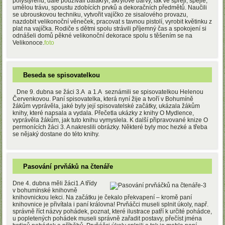
polystyrénu, dále používali balakryl, akrylové barvy, lak ve spreji, špejle,
umělou trávu, spoustu zdobících prvků a dekoračních předmětů. Naučili
se ubrouskovou techniku, vytvořit vajíčko ze sisalového provazu,
nazdobit velikonoční věneček, pracovat s tavnou pistolí, vyrobit květinku z
plat na vajíčka. Rodiče s dětmi spolu strávili příjemný čas a spokojení si
odnášeli domů pěkné velikonoční dekorace spolu s těšením se na
Velikonoce.
foto
Beseda se spisovatelkou
Dne 9. dubna se žáci 3.A a 1.A seznámili se spisovatelkou Helenou
Červenkovou. Paní spisovatelka, která nyní žije a tvoří v Bohumíně
žákům vyprávěla, jaké byly její spisovatelské začátky, ukázala žákům
knihy, které napsala a vydala. Přečetla ukázky z knihy O Mydlence,
vyprávěla žákům, jak tuto knihu vymyslela. K další připravované knize O
permonících žáci 3. A nakreslili obrázky. Některé byly moc hezké a třeba
se nějaký dostane do této knihy.
Pasování prvňáků na čtenáře
Dne 4. dubna měli žáci1.A třídy
v bohumínské knihovně
knihovnickou lekci. Na začátku je čekalo překvapení – kromě paní
knihovnice je přivítala i paní královna! Prvňáčci museli splnit úkoly, např.
správně říct názvy pohádek, poznat, které ilustrace patří k určité pohádce,
u popletených pohádek museli správně zařadit postavy, přečíst jména