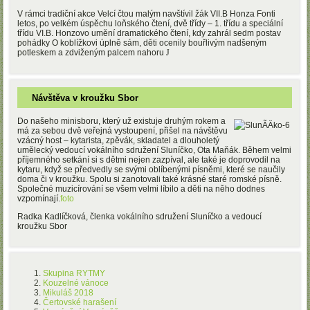
V rámci tradiční akce Velcí čtou malým navštívil žák VII.B Honza Fonti
letos, po velkém úspěchu loňského čtení, dvě třídy – 1. třídu a speciální
třídu VI.B. Honzovo umění dramatického čtení, kdy zahrál sedm postav
pohádky O koblížkovi úplně sám, děti ocenily bouřlivým nadšeným
potleskem a zdviženým palcem nahoru
J
Návštěva v kroužku Sbor
Do našeho minisboru, který už existuje druhým rokem a
má za sebou dvě veřejná vystoupení, přišel na návštěvu
vzácný host – kytarista, zpěvák, skladatel a dlouholetý
umělecký vedoucí vokálního sdružení Sluníčko, Ota Maňák. Během velmi
příjemného setkání si s dětmi nejen zazpíval, ale také je doprovodil na
kytaru, když se předvedly se svými oblíbenými písněmi, které se naučily
doma či v kroužku. Spolu si zanotovali také krásné staré romské písně.
Společné muzicírování se všem velmi líbilo a děti na něho dodnes
vzpomínají.
foto
Radka Kadlíčková, členka vokálního sdružení Sluníčko a vedoucí
kroužku Sbor
Skupina RYTMY
Kouzelné vánoce
Mikuláš 2018
Čertovské harašení