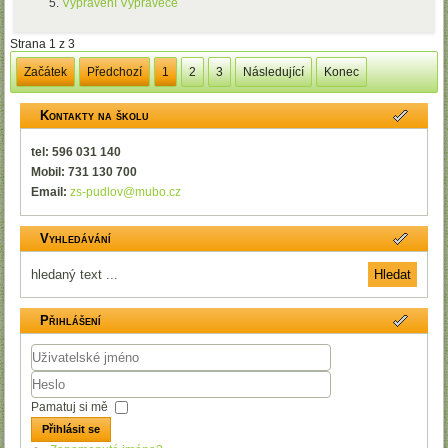
Vyprávění Vyprávěče
Strana 1 z 3
Začátek
Předchozí
1
2
3
Následující
Konec
Kontakty na školu
tel: 596 031 140
Mobil: 731 130 700
Email:
zs-pudlov@mubo.cz
Vyhledávání
Přihlášení
Uživatelské
jméno
Heslo
Pamatuj si mě
Přihlásit se