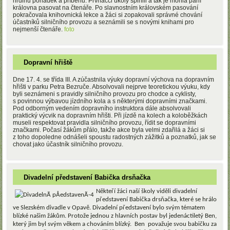
hrdinů pohádek a příběhů. Prvňáčci úkoly splnili a tak je mohla paní
královna pasovat na čtenáře. Po slavnostním královském pasování
pokračovala knihovnická lekce a žáci si zopakovali správné chování
účastníků silničního provozu a seznámili se s novými knihami pro
nejmenší čtenáře.
foto
Dopravní hřiště
Dne 17. 4. se třída III. A zúčastnila výuky dopravní výchova na dopravním
hřišti v parku Petra Bezruče. Absolvovali nejprve teoretickou výuku, kdy
byli seznámeni s pravidly silničního provozu pro chodce a cyklisty,
s povinnou výbavou jízdního kola a s některými dopravními značkami.
Pod odborným vedením dopravního instruktora dále absolvovali
praktický výcvik na dopravním hřišti. Při jízdě na kolech a koloběžkách
museli respektovat pravidla silničního provozu, řídit se dopravními
značkami. Počasí žákům přálo, takže akce byla velmi zdařilá a žáci si
z toho dopoledne odnášeli spoustu radostných zážitků a poznatků, jak se
chovat jako účastník silničního provozu.
Divadelní představení Babička drsňačka
Někteří žáci naší školy viděli divadelní
představení Babička drsňačka, které se hrálo
ve Slezském divadle v Opavě. Divadelní představení bylo svým tématem
blízké našim žákům. Protože jednou z hlavních postav byl jedenáctiletý Ben,
který jim byl svým věkem a chováním blízký.
Ben
považuje svou babičku za