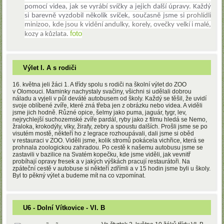
pomocí videa, jak se vyrábí svíčky a jejich další úpravy. Každý
si barevně vyzdobil několik svíček, současně jsme si
prohlídli
minizoo, kde jsou k vidění andulky, korely, ovečky velkí i malé,
foto
kozy a kůzlata.
Výlet I. A s rodiči
16. května jeli žáci 1. A třídy spolu s rodiči na školní výlet do ZOO
v Olomouci. Maminky nachystaly svačiny, všichni si udělali dobrou
náladu a vyjeli v půl deváté autobusem od školy. Každý se těšil, že uvidí
svoje oblíbené zvíře, které zná třeba jen z obrázku nebo videa. A viděli
jsme jich hodně. Různé opice, šelmy jako puma, jaguár, tygr, lev,
nejrychlejší suchozemské zvíře pardál, ryby jako z filmu hledá se Nemo,
žraloka, krokodýly, vlky, žirafy, zebry a spoustu dalších. Prošli jsme se po
visutém mostě, někteří ho z legrace rozhoupávali, dali jsme si oběd
v restauraci v ZOO. Viděli jsme, kolik stromů pokácela vichřice, která se
prohnala zoologickou zahradou. Po cestě k našemu autobusu jsme se
zastavili v bazilice na Svatém kopečku, kde jsme viděli, jak vevnitř
probíhají opravy fresek a v jakých výškách pracují restaurátoři. Na
zpáteční cestě v autobuse si někteří zdřímli a v 15 hodin jsme byli u školy.
Byl to pěkný výlet a budeme mít na co vzpomínat.
U6 - Dolní Vítkovice - VI. B