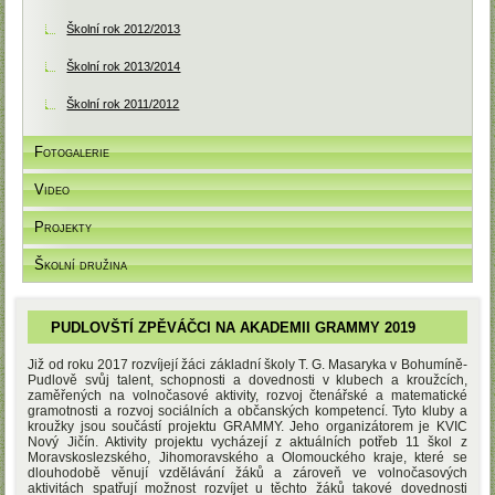
Školní rok 2012/2013
Školní rok 2013/2014
Školní rok 2011/2012
Fotogalerie
Video
Projekty
Školní družina
PUDLOVŠTÍ ZPĚVÁČCI NA AKADEMII GRAMMY 2019
Již od roku 2017 rozvíjejí žáci základní školy T. G. Masaryka v Bohumíně-
Pudlově svůj talent, schopnosti a dovednosti v klubech a kroužcích,
zaměřených na volnočasové aktivity, rozvoj čtenářské a matematické
gramotnosti a rozvoj sociálních a občanských kompetencí. Tyto kluby a
kroužky jsou součástí projektu GRAMMY. Jeho organizátorem je KVIC
Nový Jičín. Aktivity projektu vycházejí z aktuálních potřeb 11 škol z
Moravskoslezského, Jihomoravského a Olomouckého kraje, které se
dlouhodobě věnují vzdělávání žáků a zároveň ve volnočasových
aktivitách spatřují možnost rozvíjet u těchto žáků takové dovednosti