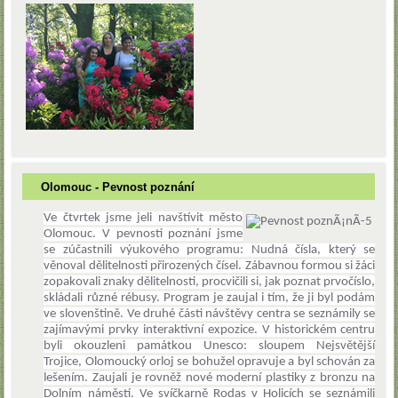
Olomouc - Pevnost poznání
Ve čtvrtek jsme jeli navštívit město
Olomouc. V pevnosti poznání jsme
se zúčastnili výukového programu: Nudná čísla, který se
věnoval dělitelnosti přirozených čísel. Zábavnou formou si žáci
zopakovali znaky dělitelnosti, procvičili si, jak poznat prvočíslo,
skládali různé rébusy. Program je zaujal i tím, že ji byl podám
ve slovenštině. Ve druhé části návštěvy centra se seznámily se
zajímavými prvky interaktivní expozice. V historickém centru
byli okouzleni památkou Unesco: sloupem Nejsvětější
Trojice,
Olomoucký orloj se bohužel opravuje a byl schován za
lešením. Zaujali je rovněž nové moderní plastiky z bronzu na
Dolním náměstí. Ve svíčkarně Rodas v Holicích se seznámili