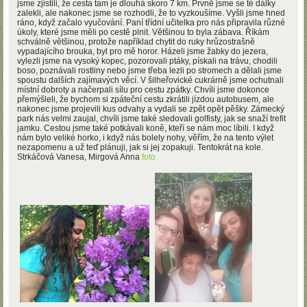
jsme zjistili, že cesta tam je dlouhá skoro 7 km. Prvně jsme se té dálky
zalekli, ale nakonec jsme se rozhodli, že to vyzkoušíme. Vyšli jsme hned
ráno, když začalo vyučování. Paní třídní učitelka pro nás připravila různé
úkoly, které jsme měli po cestě plnit. Většinou to byla zábava. Říkám
schválně většinou, protože například chytit do ruky hrůzostrašně
vypadajícího brouka, byl pro mě horor. Házeli jsme žabky do jezera,
vylezli jsme na vysoký kopec, pozorovali ptáky, pískali na trávu, chodili
boso, poznávali rostliny nebo jsme třeba lezli po stromech a dělali jsme
spoustu dalších zajímavých věcí. V šilheřovické cukrárně jsme ochutnali
místní dobroty a načerpali sílu pro cestu zpátky. Chvíli jsme dokonce
přemýšleli, že bychom si zpáteční cestu zkrátili jízdou autobusem, ale
nakonec jsme projevili kus odvahy a vydali se zpět opět pěšky. Zámecký
park nás velmi zaujal, chvíli jsme také sledovali golfisty, jak se snaží trefit
jamku. Cestou jsme také potkávali koně, kteří se nám moc líbili. I když
nám bylo veliké horko, i když nás bolely nohy, věřím, že na tento výlet
nezapomenu a už teď plánuji, jak si jej zopakuji. Tentokrát na kole.
Strkáčová Vanesa, Mirgová Anna
foto