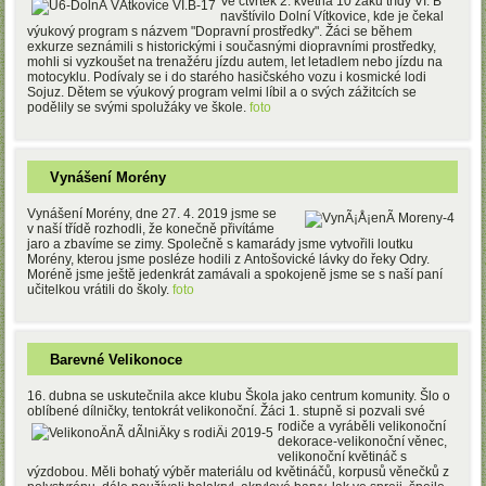
Ve čtvrtek 2. května 10 žáků třídy VI. B
navštívilo Dolní Vítkovice, kde je čekal
výukový program s názvem "Dopravní prostředky". Žáci se během
exkurze seznámili s historickými i současnými diopravními prostředky,
mohli si vyzkoušet na trenažéru jízdu autem, let letadlem nebo jízdu na
motocyklu. Podívaly se i do starého hasičského vozu i kosmické lodi
Sojuz. Dětem se výukový program velmi líbil a o svých zážitcích se
podělily se svými spolužáky ve škole.
foto
Vynášení Morény
Vynášení Morény, dne 27. 4. 2019 jsme se
v naší třídě rozhodli, že konečně přivítáme
jaro a zbavíme se zimy. Společně s kamarády jsme vytvořili loutku
Morény, kterou jsme posléze hodili z Antošovické lávky do řeky Odry.
Moréně jsme ještě jedenkrát zamávali a spokojeně jsme se s naší paní
učitelkou vrátili do školy.
foto
Barevné Velikonoce
16. dubna se uskutečnila akce klubu Škola jako centrum komunity. Šlo o
oblíbené dílničky, tentokrát velikonoční.
Žáci 1. stupně si pozvali své
rodiče a vyráběli velikonoční
dekorace-velikonoční věnec,
velikonoční květináč s
výzdobou. Měli bohatý výběr materiálu od květináčů, korpusů věnečků z