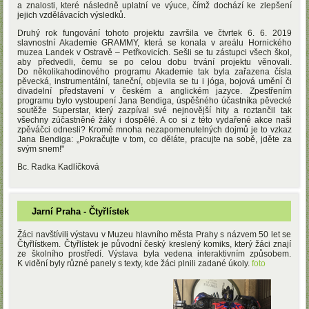
a znalosti, které následně uplatní ve výuce, čímž dochází ke zlepšení
jejich vzdělávacích výsledků.
Druhý rok fungování tohoto projektu završila ve čtvrtek 6. 6. 2019
slavnostní Akademie GRAMMY, která se konala v areálu Hornického
muzea Landek v Ostravě – Petřkovicích. Sešli se tu zástupci všech škol,
aby předvedli, čemu se po celou dobu trvání projektu věnovali.
Do několikahodinového programu Akademie tak byla zařazena čísla
pěvecká, instrumentální, taneční, objevila se tu i jóga, bojová umění či
divadelní představení v českém a anglickém jazyce. Zpestřením
programu bylo vystoupení Jana Bendiga, úspěšného účastníka pěvecké
soutěže Superstar, který zazpíval své nejnovější hity a roztančil tak
všechny zúčastněné žáky i dospělé. A co si z této vydařené akce naši
zpěváčci odnesli? Kromě mnoha nezapomenutelných dojmů je to vzkaz
Jana Bendiga: „Pokračujte v tom, co děláte, pracujte na sobě, jděte za
svým snem!"
Bc. Radka Kadlíčková
Jarní Praha - Čtyřlístek
Žáci navštívili výstavu v Muzeu hlavního města Prahy s názvem 50 let se
Čtyřlístkem. Čtyřlístek je původní český kreslený komiks, který žáci znají
ze školního prostředí. Výstava byla vedena interaktivním způsobem.
K vidění byly různé panely s texty, kde žáci plnili zadané úkoly.
foto