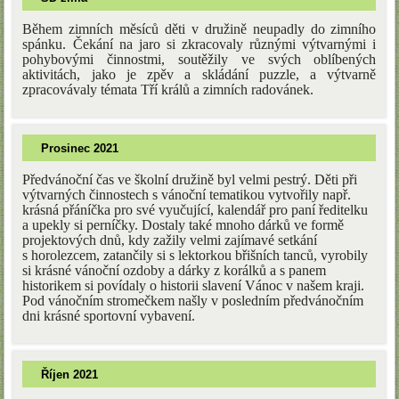
Během zimních měsíců děti v družině neupadly do zimního
spánku. Čekání na jaro si zkracovaly různými výtvarnými i
pohybovými činnostmi, soutěžily ve svých oblíbených
aktivitách, jako je zpěv a skládání puzzle, a výtvarně
zpracovávaly témata Tří králů a zimních radovánek.
Prosinec 2021
Předvánoční čas ve školní družině byl velmi pestrý. Děti při
výtvarných činnostech s vánoční tematikou vytvořily např.
krásná přáníčka pro své vyučující, kalendář pro paní ředitelku
a upekly si perníčky. Dostaly také mnoho dárků ve formě
projektových dnů, kdy zažily velmi zajímavé setkání
s horolezcem, zatančily si s lektorkou břišních tanců, vyrobily
si krásné vánoční ozdoby a dárky z korálků a s panem
historikem si povídaly o historii slavení Vánoc v našem kraji.
Pod vánočním stromečkem našly v posledním předvánočním
dni krásné sportovní vybavení.
Říjen 2021