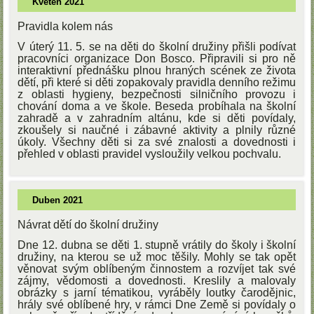
Květen 2021
Pravidla kolem nás
V úterý 11. 5. se na děti do školní družiny přišli podívat
pracovníci organizace Don Bosco. Připravili si pro ně
interaktivní přednášku plnou hraných scének ze života
dětí, při které si děti zopakovaly pravidla denního režimu
z oblasti hygieny, bezpečnosti silničního provozu i
chování doma a ve škole. Beseda probíhala na školní
zahradě a v zahradním altánu, kde si děti povídaly,
zkoušely si naučné i zábavné aktivity a plnily různé
úkoly. Všechny děti si za své znalosti a dovednosti i
přehled v oblasti pravidel vysloužily velkou pochvalu.
Duben 2021
Návrat dětí do školní družiny
Dne 12. dubna se děti 1. stupně vrátily do školy i školní
družiny, na kterou se už moc těšily. Mohly se tak opět
věnovat svým oblíbeným činnostem a rozvíjet tak své
zájmy, vědomosti a dovednosti. Kreslily a malovaly
obrázky s jarní tématikou, vyráběly loutky čarodějnic,
hrály své oblíbené hry, v rámci Dne Země si povídaly o