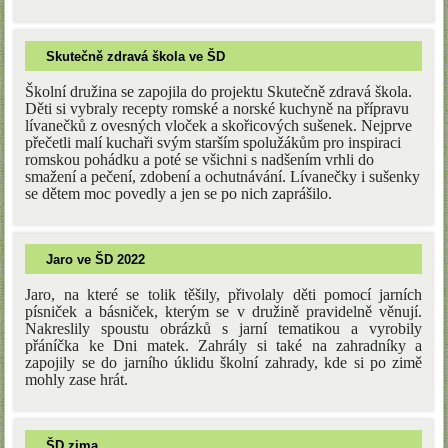
Skutečně zdravá škola ve ŠD
Školní družina se zapojila do projektu Skutečně zdravá škola.
Děti si vybraly recepty romské a norské kuchyně na přípravu
lívanečků z ovesných vloček a skořicových sušenek. Nejprve
přečetli malí kuchaři svým starším spolužákům pro inspiraci
romskou pohádku a poté se všichni s nadšením vrhli do
smažení a pečení, zdobení a ochutnávání. Lívanečky i sušenky
se dětem moc povedly a jen se po nich zaprášilo.
Jaro ve ŠD 2022
Jaro, na které se tolik těšily, přivolaly děti pomocí jarních
písniček a básniček, kterým se v družině pravidelně věnují.
Nakreslily spoustu obrázků s jarní tematikou a vyrobily
přáníčka ke Dni matek. Zahrály si také na zahradníky a
zapojily se do jarního úklidu školní zahrady, kde si po zimě
mohly zase hrát.
ŠD zima