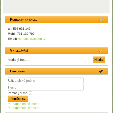
Kontakty na školu
tel: 596 031 140
Mobil: 731 130 700
Email:
zs-pudlov@mubo.cz
Vyhledávání
Přihlášení
Uživatelské
jméno
Heslo
Pamatuj si mě
Přihlásit se
Zapomenuté jméno?
Zapomenuté heslo?