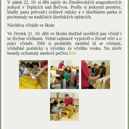
V pátek 22. 10. si děti zajely do Zbrašovských aragonitových
jeskyní v Teplicích nad Bečvou. Prošly si jeskynní prostory,
kladly panu průvodci zvídavé otázky a v lázeňském parku si
pochutnaly na tradičních lázeňských oplatcích.
Návštěva včelaře ve škole
Ve čtvrtek 21. 10. děti ve školní družině navštívil pan včelař i
se živými včelkami. Velmi zajímavě vyprávěl o životě včel a o
práci včelaře. Děti si prohlédly mobilní úl se včelami,
včelařské pomůcky a výrobky ze včelího vosku. Na závěr
besedy ochutnaly medové pečivo.
foto