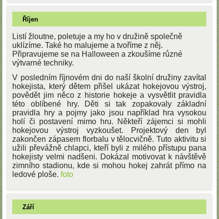
Říjen
Listí žloutne, poletuje a my ho v družině společně
uklízíme. Také ho malujeme a tvoříme z něj.
Připravujeme se na Halloween a zkoušíme různé
výtvarné techniky.
V posledním říjnovém dni do naší školní družiny zavítal
hokejista, který dětem přišel ukázat hokejovou výstroj,
povědět jim něco z historie hokeje a vysvětlit pravidla
této oblíbené hry. Děti si tak zopakovaly základní
pravidla hry a pojmy jako jsou například hra vysokou
holí či postavení mimo hru. Někteří zájemci si mohli
hokejovou výstroj vyzkoušet. Projektový den byl
zakončen zápasem florbalu v tělocvičně. Tuto aktivitu si
užili převážně chlapci, kteří byli z milého přístupu pana
hokejisty velmi nadšeni. Dokázal motivovat k návštěvě
zimního stadionu, kde si mohou hokej zahrát přímo na
ledové ploše.
foto
Září