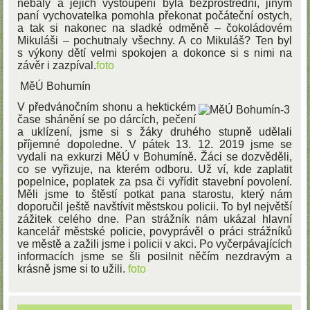
nebály a jejich vystoupení byla bezprostřední, jiným
paní vychovatelka pomohla překonat počáteční ostych,
a tak si nakonec na sladké odměně – čokoládovém
Mikuláši – pochutnaly všechny. A co Mikuláš? Ten byl
s výkony dětí velmi spokojen a dokonce si s nimi na
závěr i zazpíval.
foto
MěÚ Bohumín
V předvánočním shonu a hektickém
čase shánění se po dárcích, pečení
a uklízení, jsme si s žáky druhého stupně udělali
příjemné dopoledne. V pátek 13. 12. 2019 jsme se
vydali na exkurzi MěÚ v Bohumíně. Žáci se dozvěděli,
co se vyřizuje, na kterém odboru. Už ví, kde zaplatit
popelnice, poplatek za psa či vyřídit stavební povolení.
Měli jsme to štěstí potkat pana starostu, který nám
doporučil ještě navštívit městskou policii. To byl největší
zážitek celého dne. Pan strážník nám ukázal hlavní
kancelář městské policie, povyprávěl o práci strážníků
ve městě a zažili jsme i policii v akci. Po vyčerpávajících
informacích jsme se šli posilnit něčím nezdravým a
krásně jsme si to užili.
foto