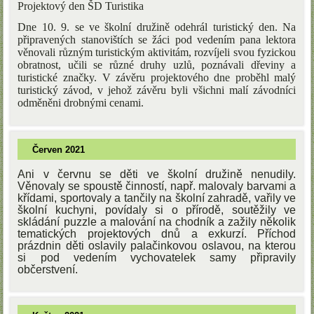
Projektový den ŠD Turistika
Dne 10. 9. se ve školní družině odehrál turistický den. Na
připravených stanovištích se žáci pod vedením pana lektora
věnovali různým turistickým aktivitám, rozvíjeli svou fyzickou
obratnost, učili se různé druhy uzlů, poznávali dřeviny a
turistické značky. V závěru projektového dne proběhl malý
turistický závod, v jehož závěru byli všichni malí závodníci
odměněni drobnými cenami.
Červen 2021
Ani v červnu se děti ve školní družině nenudily.
Věnovaly se spoustě činností, např. malovaly barvami a
křídami, sportovaly a tančily na školní zahradě, vařily ve
školní kuchyni, povídaly si o přírodě, soutěžily ve
skládání puzzle a malování na chodník a zažily několik
tematických projektových dnů a exkurzí. Příchod
prázdnin děti oslavily palačinkovou oslavou, na kterou
si pod vedením vychovatelek samy připravily
občerstvení.