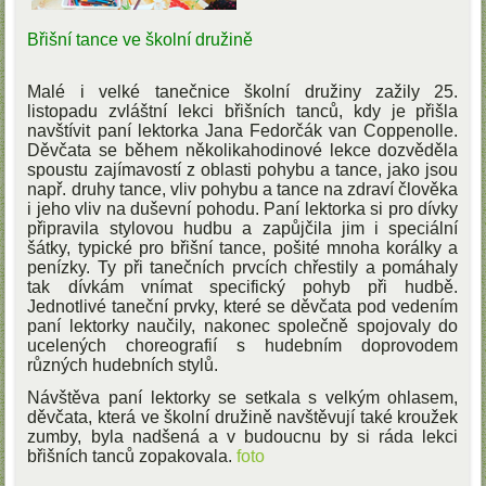
Břišní tance ve školní družině
Malé i velké tanečnice školní družiny zažily 25.
listopadu zvláštní lekci břišních tanců, kdy je přišla
navštívit paní lektorka Jana Fedorčák van Coppenolle.
Děvčata se během několikahodinové lekce dozvěděla
spoustu zajímavostí z oblasti pohybu a tance, jako jsou
např. druhy tance, vliv pohybu a tance na zdraví člověka
i jeho vliv na duševní pohodu. Paní lektorka si pro dívky
připravila stylovou hudbu a zapůjčila jim i speciální
šátky, typické pro břišní tance, pošité mnoha korálky a
penízky. Ty při tanečních prvcích chřestily a pomáhaly
tak dívkám vnímat specifický pohyb při hudbě.
Jednotlivé taneční prvky, které se děvčata pod vedením
paní lektorky naučily, nakonec společně spojovaly do
ucelených choreografií s hudebním doprovodem
různých hudebních stylů.
Návštěva paní lektorky se setkala s velkým ohlasem,
děvčata, která ve školní družině navštěvují také kroužek
zumby, byla nadšená a v budoucnu by si ráda lekci
břišních tanců zopakovala.
foto