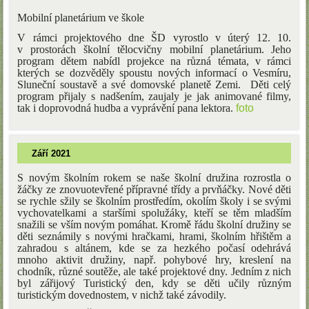
Mobilní planetárium ve škole
V rámci projektového dne ŠD vyrostlo v úterý 12. 10.
v prostorách školní tělocvičny mobilní planetárium. Jeho
program dětem nabídl projekce na různá témata, v rámci
kterých se dozvěděly spoustu nových informací o Vesmíru,
Sluneční soustavě a své domovské planetě Zemi.
Děti celý
program přijaly s nadšením, zaujaly je jak animované filmy,
tak i doprovodná hudba a vyprávění pana lektora.
foto
Září 2021
S novým školním rokem se naše školní družina rozrostla o
žáčky ze znovuotevřené přípravné třídy a prvňáčky. Nové děti
se rychle sžily se školním prostředím, okolím školy i se svými
vychovatelkami a staršími spolužáky, kteří se těm mladším
snažili se vším novým pomáhat. Kromě řádu školní družiny se
děti seznámily s novými hračkami, hrami, školním hřištěm a
zahradou s altánem, kde se za hezkého počasí odehrává
mnoho aktivit družiny, např. pohybové hry, kreslení na
chodník, různé soutěže, ale také projektové dny. Jedním z nich
byl zářijový Turistický den, kdy se děti učily různým
turistickým dovednostem, v nichž také závodily.