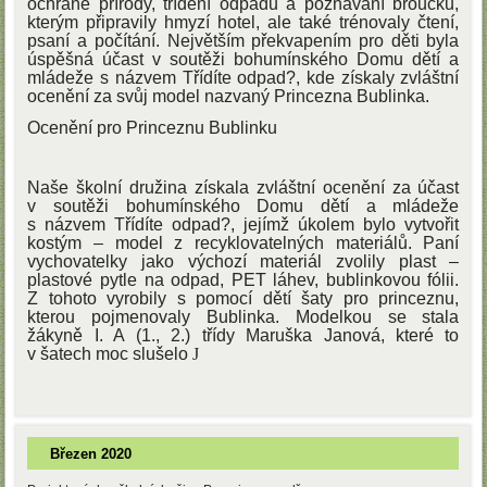
ochraně přírody, třídění odpadu a poznávání broučků,
kterým připravily hmyzí hotel, ale také trénovaly čtení,
psaní a počítání. Největším překvapením pro děti byla
úspěšná účast v soutěži bohumínského Domu dětí a
mládeže s názvem Třídíte odpad?, kde získaly zvláštní
ocenění za svůj model nazvaný Princezna Bublinka.
Ocenění pro Princeznu Bublinku
Naše školní družina získala zvláštní ocenění za účast
v soutěži bohumínského Domu dětí a mládeže
s názvem Třídíte odpad?, jejímž úkolem bylo vytvořit
kostým – model z recyklovatelných materiálů. Paní
vychovatelky jako výchozí materiál zvolily plast –
plastové pytle na odpad, PET láhev, bublinkovou fólii.
Z tohoto vyrobily s pomocí dětí šaty pro princeznu,
kterou pojmenovaly Bublinka. Modelkou se stala
žákyně I. A (1., 2.) třídy Maruška Janová, které to
v šatech moc slušelo
J
Březen 2020