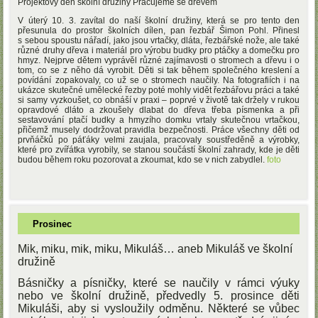
Projektový den školní družiny Pracujeme se dřevem
V úterý 10. 3. zavítal do naší školní družiny, která se pro tento den
přesunula do prostor školních dílen, pan řezbář Šimon Pohl. Přinesl
s sebou spoustu nářadí, jako jsou vrtačky, dláta, řezbářské nože, ale také
různé druhy dřeva i materiál pro výrobu budky pro ptáčky a domečku pro
hmyz. Nejprve dětem vyprávěl různé zajímavosti o stromech a dřevu i o
tom, co se z něho dá vyrobit. Děti si tak během společného kreslení a
povídání zopakovaly, co už se o stromech naučily. Na fotografiích i na
ukázce skutečné umělecké řezby poté mohly vidět řezbářovu práci a také
si samy vyzkoušet, co obnáší v praxi – poprvé v životě tak držely v rukou
opravdové dláto a zkoušely dlabat do dřeva třeba písmenka a při
sestavování ptačí budky a hmyzího domku vrtaly skutečnou vrtačkou,
přičemž musely dodržovat pravidla bezpečnosti. Práce všechny děti od
prvňáčků po páťáky velmi zaujala, pracovaly soustředěně a výrobky,
které pro zvířátka vyrobily, se stanou součástí školní zahrady, kde je děti
budou během roku pozorovat a zkoumat, kdo se v nich zabydlel.
foto
Prosinec
Mik, miku, mik, miku, Mikuláš… aneb Mikuláš ve školní
družině
Básničky a písničky, které se naučily v rámci výuky
nebo ve školní družině, předvedly 5. prosince děti
Mikuláši, aby si vysloužily odměnu. Některé se vůbec