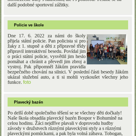
další podobné sportovní zážitky.
Policie ve škole
Dne 17. 6. 2022 za námi do školy
přijela státní policie. Pan policista si pro
žaky z 1. stupně a děti z přípravné třídy
připravil interaktivní besedu. Povídal jim
o práci státní policie, vysvětlil jim heslo
pomáhat a chránit a převedl jim zbroj a
vystroj. Pak připomněl žákům pravidla
bezpečného chování na silnici. V poslední části besedy žákům
ukázal služební auto, a ti si mohli vyzkoušet všechny jeho
funkce.
foto
Plavecký bazén
Po delší době společného těšení se se všechny děti dočkaly!
Naše škola obsadila plavecký bazén Bospor v Bohumíně na
celou hodinu. Žáci nejdříve plavali v doprovodu hudby
závody v družstvech různými plaveckými styly a s různými
plaveckými pomůckami, a pak byla volná zábava. Tobogan,