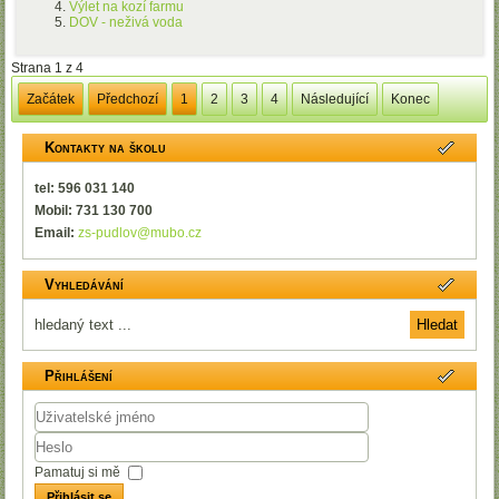
Výlet na kozí farmu
DOV - neživá voda
Strana 1 z 4
Začátek
Předchozí
1
2
3
4
Následující
Konec
Kontakty na školu
tel: 596 031 140
Mobil: 731 130 700
Email:
zs-pudlov@mubo.cz
Vyhledávání
Přihlášení
Uživatelské
jméno
Heslo
Pamatuj si mě
Přihlásit se