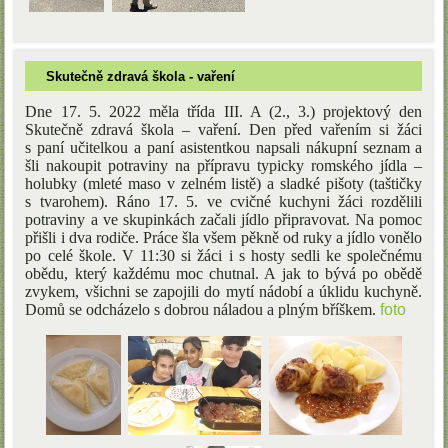
Skutečně zdravá škola - vaření
Dne 17. 5. 2022 měla třída III. A (2., 3.) projektový den
Skutečně zdravá škola – vaření. Den před vařením si žáci
s paní učitelkou a paní asistentkou napsali nákupní seznam a
šli nakoupit potraviny na přípravu typicky romského jídla –
holubky
(mleté maso v zelném listě) a sladké pišoty (taštičky
s tvarohem). Ráno 17. 5. ve cvičné kuchyni žáci rozdělili
potraviny a ve skupinkách začali jídlo připravovat.
Na pomoc
přišli i dva rodiče. Práce šla všem pěkně od ruky a jídlo vonělo
po celé škole. V 11:30 si žáci i s hosty sedli ke společnému
obědu, který každému moc chutnal. A jak to bývá po obědě
zvykem, všichni se zapojili do mytí nádobí a úklidu kuchyně.
Domů se odcházelo s dobrou náladou a plným bříškem.
foto