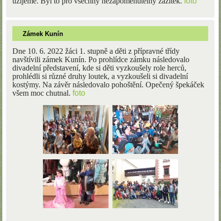
užijeme. Byl to pro všechny nezapomenutelný zážitek.
foto
Zámek Kunín
Dne 10. 6. 2022 žáci 1. stupně a děti z přípravné třídy
navštívili zámek Kunín. Po prohlídce zámku následovalo
divadelní představení, kde si děti vyzkoušely role herců,
prohlédli si různé druhy loutek, a vyzkoušeli si divadelní
kostýmy. Na závěr následovalo pohoštění. Opečený špekáček
všem moc chutnal.
foto