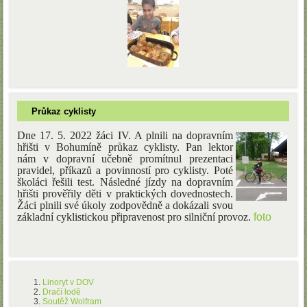
Průkaz cyklisty
Dne 17. 5. 2022 žáci IV. A plnili na dopravním
hřišti v Bohumíně průkaz cyklisty. Pan lektor
nám v dopravní učebně promítnul prezentaci
pravidel, příkazů a povinností pro cyklisty. Poté
školáci řešili test. Následné jízdy na dopravním
hřišti prověřily děti v praktických dovednostech.
Žáci plnili své úkoly zodpovědně a dokázali svou
základní cyklistickou připravenost pro silniční provoz.
foto
Linoryt v DOV
Dračí lodě
Soutěž Wolfram