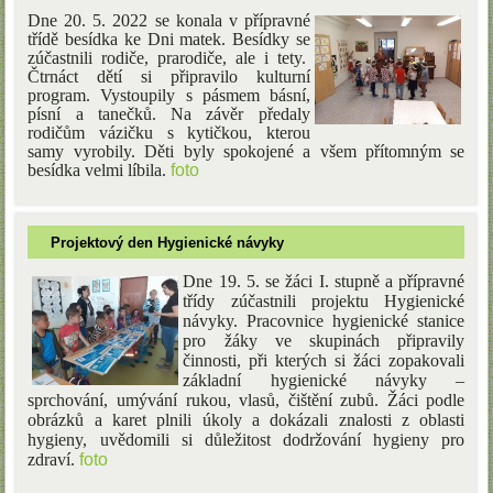
Dne 20. 5. 2022 se konala v přípravné
třídě besídka ke Dni matek. Besídky se
zúčastnili rodiče, prarodiče, ale i tety.
Čtrnáct dětí si připravilo kulturní
program. Vystoupily s pásmem básní,
písní a tanečků. Na závěr předaly
rodičům vázičku s kytičkou, kterou
samy vyrobily. Děti byly spokojené a všem přítomným se
besídka velmi líbila.
foto
Projektový den Hygienické návyky
Dne 19. 5. se žáci I. stupně a přípravné
třídy zúčastnili projektu Hygienické
návyky. Pracovnice hygienické stanice
pro žáky ve skupinách připravily
činnosti, při kterých si žáci zopakovali
základní hygienické návyky –
sprchování, umývání rukou, vlasů, čištění zubů. Žáci podle
obrázků a karet plnili úkoly a dokázali znalosti z oblasti
hygieny, uvědomili si důležitost dodržování hygieny pro
zdraví.
foto