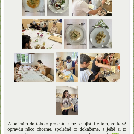
Zapojením do tohoto projektu jsme se ujistili v tom, že když
opravdu něco chceme, společně to dokážeme, a ještě si to