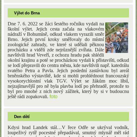
Výlet do Brna
Dne 7. 6. 2022 se žáci šestého ročníku vydali na
školní výlet. Jejich cesta začala na vlakovém
nádraží v Bohumíně, odkud vlakem vyrazili směr
Brno. Jejich první kroky směřovaly do místní
zoologické zahrady, ve které si udělali pěknou
procházku a viděli zde nejrůznější zvířata. Dále
navštívili hrad Veveří, z ochozu hradu pak shlédli
okolní krajinu a poté se procházkou vydali k přístavišti, odkud
se lodí přepravili do centra města, kde navštívili např. katedrálu
svatého Petra a Pavla. Jejich poslední zastávkou byl areál
brněnského výstaviště, kde si mohli prohlédnout francouzský
vysokorychlostní vlak TGV. Výlet se žákům moc líbil,
nejzajímavější pro ně byla plavba lodí po přehradě, protože to
byl pro mnohé z nich nový zážitek, který by si v budoucnu
ještě rádi zopakovali.
foto
Den dětí
Kdysi hrad Landek stál…V řece Odře se ukrýval vodník,
loupeživý rytíř pocestné přepadával, smutný mlynář měl rád