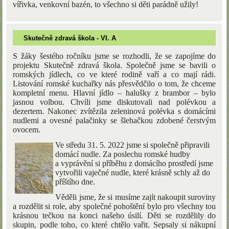
vířivka, venkovní bazén, to všechno si děti parádně užily!
Skutečně zdravá škola - VI. A
S žáky šestého ročníku jsme se rozhodli, že se zapojíme do
projektu Skutečně zdravá škola. Společně jsme se bavili o
romských jídlech, co ve které rodině vaří a co mají rádi.
Listování romské kuchařky nás přesvědčilo o tom, že chceme
kompletní menu. Hlavní jídlo – halušky z brambor – bylo
jasnou volbou. Chvíli jsme diskutovali nad polévkou a
dezertem. Nakonec zvítězila zeleninová polévka s domácími
nudlemi a ovesné palačinky se šlehačkou zdobené čerstvým
ovocem.
Ve středu 31. 5. 2022 jsme si společně připravili
domácí nudle. Za poslechu romské hudby
a vyprávění si příběhu z domácího prostředí jsme
vytvořili vaječné nudle, které krásně schly až do
příštího dne.
Věděli jsme, že si musíme zajít nakoupit suroviny
a rozdělit si role, aby společné pohoštění bylo pro všechny tou
krásnou tečkou na konci našeho úsilí. Děti se rozdělily do
skupin, podle toho, co které chtělo vařit. Sepsaly si nákupní