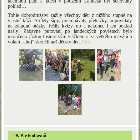
tajemnou paní a kdesi v podzemí Landeka byl schovaný
poklad…
Tohle dobrodružství zažily všechny děti z nižšího stupně na
vlastní kůži. Střílely šípy, překonávaly překážky, odpovídaly
na záludné otázky, řešily kvízy, no a nakonec i ten poklad
našly! Zábavné putování po landeckých pověstech bylo
ukončeno jízdou historickým vláčkem a za velkého mávání a
volání „ahoj“ skončil náš dětský den.
foto
IV. A v knihovně