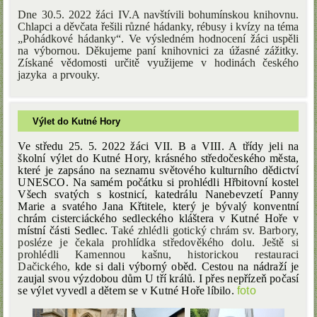
Dne 30.5. 2022 žáci IV.A navštívili bohumínskou knihovnu.
Chlapci a děvčata řešili různé hádanky, rébusy i kvízy na téma
„Pohádkové hádanky“. Ve výsledném hodnocení žáci uspěli
na výbornou. Děkujeme paní knihovnici za úžasné zážitky.
Získané vědomosti určitě využijeme v hodinách českého
jazyka
a prvouky.
Výlet do Kutné Hory
Ve středu 25. 5. 2022 žáci VII. B a VIII. A třídy jeli na
školní výlet do Kutné Hory, krásného středočeského města,
které je zapsáno na seznamu světového kulturního dědictví
UNESCO. Na samém počátku si prohlédli Hřbitovní kostel
Všech svatých s kostnicí, katedrálu Nanebevzetí Panny
Marie a svatého Jana Křtitele, který je bývalý konventní
chrám cisterciáckého sedleckého kláštera v Kutné Hoře v
místní části Sedlec.
Také zhlédli gotický chrám sv. Barbory,
posléze je čekala prohlídka středověkého dolu. Ještě si
prohlédli Kamennou kašnu, historickou restauraci
Dačického,
kde si dali výborný oběd. Cestou na nádraží je
zaujal svou výzdobou dům U tří králů. I přes nepřízeň počasí
se výlet vyvedl a dětem se v Kutné Hoře líbilo.
foto