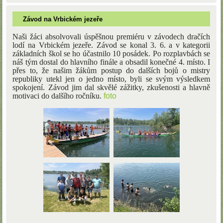
Závod na Vrbickém jezeře
Naši žáci absolvovali úspěšnou premiéru v závodech dračích
lodí na Vrbickém jezeře. Závod se konal 3. 6. a v kategorii
základních škol se ho účastnilo 10 posádek. Po rozplavbách se
náš tým dostal do hlavního finále a obsadil konečné 4. místo. I
přes to, že našim žákům postup do dalších bojů o mistry
republiky utekl jen o jedno místo, byli se svým výsledkem
spokojení. Závod jim dal skvělé zážitky, zkušenosti a hlavně
motivaci do dalšího ročníku.
foto