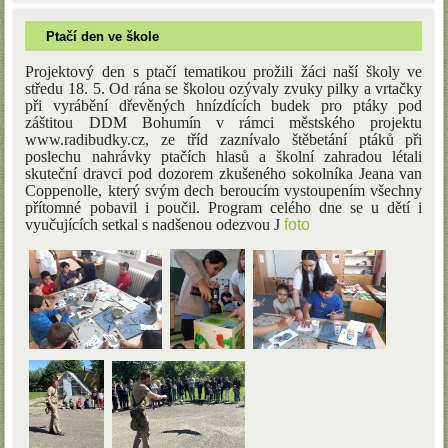
Ptačí den ve škole
Projektový den s ptačí tematikou prožili žáci naší školy ve
středu 18. 5. Od rána se školou ozývaly zvuky pilky a vrtačky
při vyrábění dřevěných hnízdících budek pro ptáky pod
záštitou DDM Bohumín v rámci městského projektu
www.radibudky.cz, ze tříd zaznívalo štěbetání ptáků při
poslechu nahrávky ptačích hlasů a školní zahradou létali
skuteční dravci pod dozorem zkušeného sokolníka Jeana van
Coppenolle, který svým dech beroucím vystoupením všechny
přítomné pobavil i poučil. Program celého dne se u dětí i
vyučujících setkal s nadšenou odezvou
J
foto