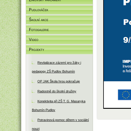
Pudlováček
Školní akce
Fotogalerie
Video
Projekty
Revitalizace zázemí pro žáky i
pedagogy ZŠ Pudlov Bohumín
OP JAK Škola hrou pokračuje
Radostně do školní družiny
Konektivita při ZŠ T. G. Masaryka
Bohumín-Pudlov
Potravinová pomoc dětem v sociální
nouzi