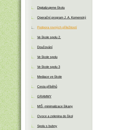
Digitalizujeme školu
Operační program J. A. Komenský
Podpora rovných příležitostí
Ve škole spolu 2.
Doučování
Ve škole spolu
Ve škole spolu 3
Mediace ve škole
Cesta příběhů
GRAMMY
MIŠ -minimalizace šikany
Ovoce a zelenina do škol
Spolu s bubny