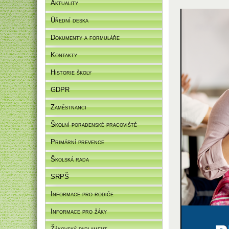
Aktuality
Úřední deska
Dokumenty a formuláře
Kontakty
Historie školy
GDPR
Zaměstnanci
Školní poradenské pracoviště
Primární prevence
Školská rada
SRPŠ
Informace pro rodiče
Informace pro žáky
Žákovský parlament