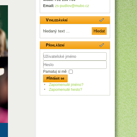
Email:
zs-pudlov@mubo.cz
Vyhledávání
Přihlášení
Uživatelské
jméno
Heslo
Pamatuj si mě
Přihlásit se
Zapomenuté jméno?
Zapomenuté heslo?