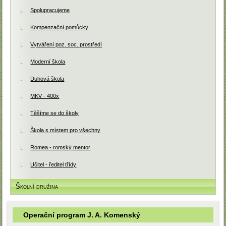
Spolupracujeme
Kompenzační pomůcky
Vytváření poz. soc. prostředí
Moderní škola
Duhová škola
MKV - 400x
Těšíme se do školy
Škola s místem pro všechny
Romea - romský mentor
Učitel - ředitel třídy
Školní družina
Operační program J. A. Komenský