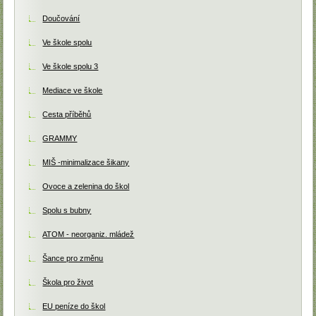
Doučování
Ve škole spolu
Ve škole spolu 3
Mediace ve škole
Cesta příběhů
GRAMMY
MIŠ -minimalizace šikany
Ovoce a zelenina do škol
Spolu s bubny
ATOM - neorganiz. mládež
Šance pro změnu
Škola pro život
EU peníze do škol