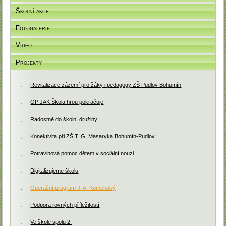
Školní akce
Fotogalerie
Video
Projekty
Revitalizace zázemí pro žáky i pedagogy ZŠ Pudlov Bohumín
OP JAK Škola hrou pokračuje
Radostně do školní družiny
Konektivita při ZŠ T. G. Masaryka Bohumín-Pudlov
Potravinová pomoc dětem v sociální nouzi
Digitalizujeme školu
Operační program J. A. Komenský
Podpora rovných příležitostí
Ve škole spolu 2.