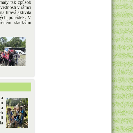
vnaly tak způsob
ovednosti v rámci
la hravá aktivita
ských pohádek. V
měněni sladkými
 a
ní
 a
ch
li
la