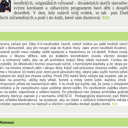
neotřelých, originálních výtvarně - divadelních skečů slavného i
svými kresbami a zábavným programem baví děti i dospěl
desetiletí. V den, kdy oslavil svůj svátek, se tak
pan Dude
všech zúčastněných a poté i do knih, které sám ilustroval.
foto
června začalo pro žáky 8.A neobvykle časně, neboť krátce po páté hodině ranní
ží v Bohumíně, aby jim neujel vlak do Kutné Hory. Jako první navštívili Kostnici,
omeně prošli mezi ostatky obětí epidemií a hladomoru ze 14.století. Potom cesta
ávkou v Muzeu stříbra, kde po krátkém teoretickém úvodu všichni dostali
y a ochranný oděv, aby se při prohlídce kutací štoly nikdo nezranil. Cestou do
věděli, že středověcí horníci pracovali ručně, s hornickými kladívky a že stopy po
idí i na mnoha místech stěn i stropu štoly. Když náš průvodce zhasnul světlo, zažili
sme v hloubce 33 metrů pod zemí pocit absolutní
tmy, stejný jako zažili horníci před
tovkami let, když jim zhasla svíčka. Projít 250 metrů štoly
nebylo tak snadné, jak se
dálo na povrchu, uličky byly vlhké, temné a místy velmi úzké, každou chvíli 
chranných přileb do kamenných stěn. V tu chvíli byl každý rád, že jsme v chladn
rohlídce a že zanedlouho zase uvidíme denní světlo. Po nevšedním zážitku všem 
as na oběd, odpočinek a sdílení dojmů. Po přestávce nás čekala prohlídka gotic
arbory, který je zapsán ji v seznamu UNESCO. Pedagogický doprovod, pan třídní
aní učitelka Martináková, se postarali, aby se nikdo v uličkách historického města
ezůstal zapomenutý na nádraží a všichni v pořádku dostali zpátky domů.
foto
 Olomouc