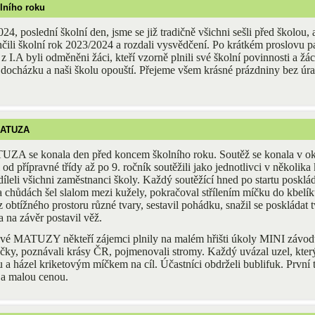
lního roku
024, poslední školní den, jsme se již tradičně všichni sešli před školou
čili školní rok 2023/2024 a rozdali vysvědčení. Po krátkém proslovu pa
z I.A byli odměněni žáci, kteří vzorně plnili své školní povinnosti a žác
 docházku a naši školu opouští. Přejeme všem krásné prázdniny bez úr
MATUZA
A se konala den před koncem školního roku. Soutěž se konala v oko
od přípravné třídy až po 9. ročník soutěžili jako jednotlivci v několika
díleli všichni zaměstnanci školy. Každý soutěžící hned po startu posklá
chůdách šel slalom mezi kužely, pokračoval střílením míčku do kbelíku,
 z obtížného prostoru různé tvary, sestavil pohádku, snažil se poskládat 
 na závěr postavil věž.
é MATUZY někteří zájemci plnily na malém hřišti úkoly MINI závod
čky, poznávali krásy ČR, pojmenovali stromy. Každý uvázal uzel, kter
 a házel kriketovým míčkem na cíl. Účastníci obdrželi bublifuk. První t
 a malou cenou.