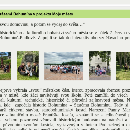
krásami Bohumína v projektu Moje město
 svou domovinu, a potom se vydej do světa…“
istorického a kulturního bohatství svého města se v pátek 7. června v
ohumíně-Pudlově. Zapojili se tak do interaktivního vzdělávacího p
nejprve vybrala „svou“ městskou část, kterou zpracovala formou pre
a v místě, kde žáci navštěvují svou školu. Poté zamířili do všech 
li kulturní, technické, historické či přírodní zajímavosti města. N
m, kde
započala historie Bohumína – Starému Bohumínu. Tady si p
arší církevní stavbu, starobohumínský kostel Narození Panny Mari
ce - hraničním mostě Františka Josefa, seznámili se s jedinečností 
 velkou pozornost věnovali historickým budovám na náměstí a 
ř. původním zvonům kostela, vystaveným v hotelu Pod zeleným d
stili, jak velké je
nejmenší náměstí České republiky, vyzkoušeli si c