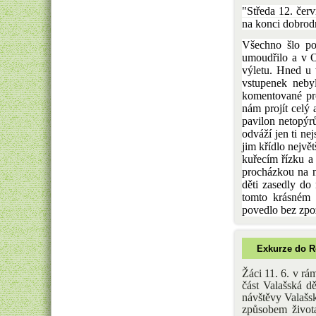
"Středa 12. červ
na konci dobrod
Všechno šlo po
umoudřilo a v O
výletu. Hned u 
vstupenek nebyl
komentované pro
nám projít celý a
pavilon netopýrů
odváží jen ti nej
jim křídlo nejvě
kuřecím řízku a 
procházkou na n
děti zasedly do 
tomto krásném 
povedlo bez zpož
Exkurze do 
Žáci 11. 6. v r
část Valašská d
návštěvy Valašsk
způsobem života