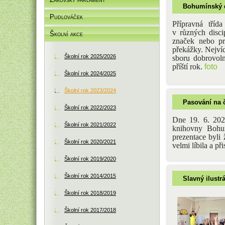
Bohumínský 
Pudlováček
Přípravná tříd
v různých disci
Školní akce
značek nebo pr
překážky. Nejvíc
Školní rok 2025/2026
sboru dobrovol
příští rok.
foto
Školní rok 2024/2025
Školní rok 2023/2024
Pasování na 
Školní rok 2022/2023
Dne 19. 6. 2024
Školní rok 2021/2022
knihovny Bohum
prezentace byli
Školní rok 2020/2021
velmi líbila a př
Školní rok 2019/2020
Školní rok 2014/2015
Slavný ilustr
Školní rok 2018/2019
Školní rok 2017/2018