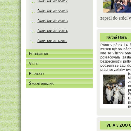
Školní rok 2016/2017
Školní rok 2015/2016
zapsal do srdcí 
Školní rok 2012/2013
Školní rok 2013/2014
Kutná Hora
Školní rok 2011/2012
Ráno v pátek 14. 
museli být na nádra
kde se všichni ohr
Fotogalerie
pokračovala zast
bezpečnostní přilb
Video
podzemí se žáci doz
práci se želízky uv
Projekty
j
s
z
Školní družina
o
p
č
B
p
n
VI. A v ZOO