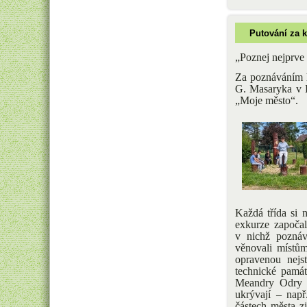
Putování za 
„Poznej nejprve
Za poznáváním h
G. Masaryka v B
„Moje město“.
Každá třída si 
exkurze započal
v nichž poznáva
věnovali místů
opravenou nejst
technické památ
Meandry Odry a
ukrývají – nap
částech města zji