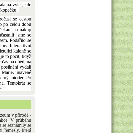
ala na výlet, kde
o kopečku.
očasí se cestou
lo po celou dobu
 čekání na nákup
častnili jsme se
zem. Podařilo se
elmy. Interaktivní
etující kaloně se
 je to pocit, když
ž čas na oběd, na
 posilněni vydali
y Marie, unavené
erný interiér. Po
a. Tentokrát se
ě."
zeum v přírodě -
akce. V průběhu
e se seznámily se
i řemesly, která