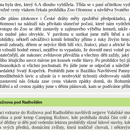
na byla den, který 6.A dlouho vyhlížela. Třída se s paní učitelkou vyd
ružné cesty vlakem čekala prohlídka Zoo Olomouc a návštěva Svatéh
dle plánu (dokonce i České dráhy měly zpoždění předpokladu), p
lomouci na nádraží nás přivítalo slunečné počasí, které nám vydrže
vstupu do Zoo se děti zastavily u zajímavého výběhu lemurů, takže
o nudné jako obvykle. V pavilonu u surikat jsme měli štěstí a zú
hlídky, někteří odvážlivci krmili šelmičky přímo z ruky živým hmy
reál zahrady, dětem se nejvíce líbili bílí vlci, žraloci, plazi a africké š
 vzbudil hodně emocí, nejdříve to vypadalo, že dovnitř mezi volně pol
statečnější, ale nakonec zvědavost převážila a všechny děti zažily, jaký
tšího létajícího savce mávne jen kousek vedle hlavy. Po prohlídce byl ji
hranolkách si všichni pochutnali. Po jídle jsme se odpočatí a náležitě
edaleký Svatý Kopeček. Prohlédli jsme si Baziliku Navštívení Pann
modlitebních lavic a užasle (a v neobvyklé tichosti) obdivovaly nádh
zastavení nás čekala zase cesta vlakem zpátky domů, do Bohumín
dění a už cestou zpátky jsme s dětmi plánovali, kam se podíváme příšt
Rožnova pod Radhoštěm
ámci exkurze do Rožnova pod Radhoštěm navštívili nejprve Valašské mu
ědina a poté kemp Camping Rožnov, kde probíhala druhá část celé 
é dědiny si děti pod vedením lektora prohlédly různé lidové stavby, kd
 svých předků, domácími zvířaty, která tradičně chovali, i některým