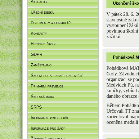
Aktuality
Ukončení ško
Úřední deska
V pátek 28. 6. 2
slavnostně zakon
Dokumenty a formuláře
vystoupení žáků 
povinnou školní
Kontakty
zážitků.
Historie školy
GDPR
Pohádková 
Zaměstnanci
Pohádková MATUZ
školy. Závodníci 
Školní poradenské pracoviště
organizaci se po
Medvídek Pú, na 
Primární prevence
kuličky, vybíral
daného obrazce a
Školská rada
Během Pohádkov
SRPŠ
Určovali TT zna
zorientoval mapu
Informace pro rodiče
oceněna medaili
Informace pro žáky
Žákovský parlament