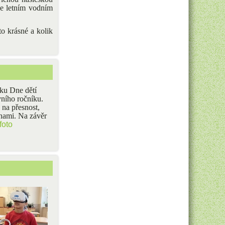
se letním vodním
o krásné a kolik
tku Dne dětí
vního ročníku.
 na přesnost,
nami. Na závěr
foto