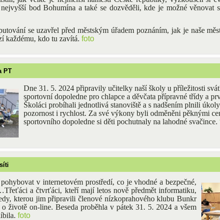
a nejvyšší bod Bohumína a také se dozvěděli, kde je možné věnovat 
utování se uzavřel před městským úřadem poznáním, jak je naše měst
zí každému, kdo tu zavítá.
foto
a PT
Dne 31. 5. 2024 připravily učitelky naší školy u příležitosti svá
sportovní dopoledne pro chlapce a děvčata přípravné třídy a pr
Školáci probíhali jednotlivá stanoviště a s nadšením plnili úkoly
pozornost i rychlost. Za své výkony byli odměněni pěknými ce
sportovního dopoledne si děti pochutnaly na lahodné svačince.
íti
 pohybovat v internetovém prostředí, co je vhodné a bezpečné,
řeťáci a čtvrťáci, kteří mají letos nově předmět informatiku,
sedy, kterou jim připravili členové nízkoprahového klubu Bunkr
 o životě on-line. Beseda proběhla v pátek 31. 5. 2024 a všem
íbila.
foto