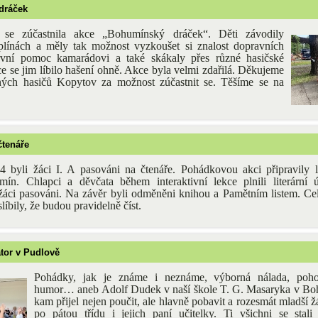
dráček
a se zúčastnila akce „Bohumínský dráček“. Děti závodily
plínách a měly tak možnost vyzkoušet si znalost dopravních
vní pomoc kamarádovi a také skákaly přes různé hasičské
e se jim líbilo hašení ohně. Akce byla velmi zdařilá. Děkujeme
ných hasičů Kopytov za možnost zúčastnit se. Těšíme se na
čtenáře
 byli žáci I. A pasováni na čtenáře. Pohádkovou akci připravily 
ín. Chlapci a děvčata během interaktivní lekce plnili literární 
 žáci pasováni. Na závěr byli odměněni knihou a Pamětním listem. Ce
islíbily, že budou pravidelně číst.
átor v Pudlově
Pohádky, jak je známe i neznáme, výborná nálada, poho
humor… aneb Adolf Dudek v naší škole T. G. Masaryka v Bo
kam přijel nejen poučit, ale hlavně pobavit a rozesmát mladší 
po pátou třídu i jejich paní učitelky. Ti všichni se stali 