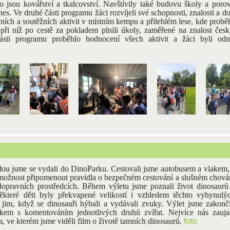
ko jsou kovářství a tkalcovství. Navštívily také budovu školy a poro
es. Ve druhé části programu žáci rozvíjeli své schopnosti, znalosti a d
ních a soutěžních aktivit v místním kempu a přilehlém lese, kde proběh
při níž po cestě za pokladem plnili úkoly, zaměřené na znalost če
ásti programu proběhlo hodnocení všech aktivit a žáci byli od
ídou jsme se vydali do DinoParku. Cestovali jsme autobusem a vlakem,
y možnost připomenout pravidla o bezpečném cestování a slušném chová
pravních prostředcích. Během výletu jsme poznali život dinosaurů
Některé děti byly překvapené velikostí i vzhledem těchto vyhynulý
e jim, když se dinosauři hýbali a vydávali zvuky. Výlet jsme zakonči
čkem s komentováním jednotlivých druhů zvířat. Nejvíce nás zauja
, ve kterém jsme viděli film o životě tamních dinosaurů.
foto