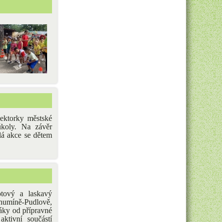
lektorky městské
úkoly. Na závěr
lá akce se dětem
tový a laskavý
humíně-Pudlově,
žáky od přípravné
aktivní součástí