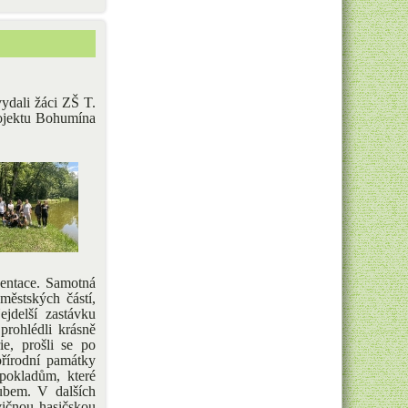
ydali žáci ZŠ T.
rojektu Bohumína
zentace. Samotná
městských částí,
ejdelší zastávku
rohlédli krásně
e, prošli se po
přírodní památky
pokladům, které
ubem. V dalších
vičnou hasičskou