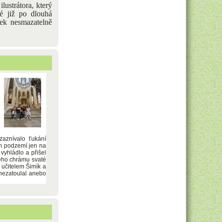
lustrátora, který
é již po dlouhá
k nesmazatelně
zaznívalo ťukání
ém podzemí jen na
vyhládlo a přišel
kého chrámu svaté
 učitelem Šimík a
 nezatoulal anebo