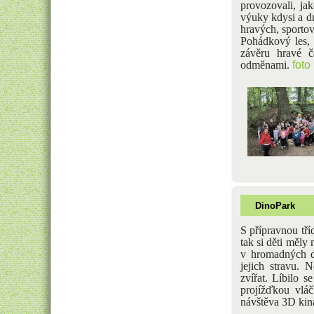
provozovali, ja
výuky kdysi a dn
hravých, sportov
Pohádkový les, 
závěru hravé č
odměnami.
foto
DinoPark
S přípravnou tř
tak si děti měl
v hromadných do
jejich stravu. 
zvířat. Líbilo s
projížďkou vlá
návštěva 3D kina