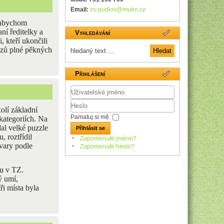
Email:
zs-pudlov@mubo.cz
, abychom
ní ředitelky a
Vyhledávání
i,
kteří ukončili
azů plné pěkných
Přihlášení
Uživatelské
lí základní
jméno
Heslo
Pamatuj si mě
 kategoriích. Na
dal velké puzzle
Přihlásit se
 roztřídil
Zapomenuté jméno?
tvary podle
Zapomenuté heslo?
u v TZ.
ý umí,
ři místa byla