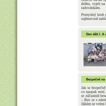
dráhu, vyjeli n
radovánkám.
Pomyslný kruh p
zajímavostí nabí
Den děti I. A 
Bezpečně na s
Jak se bezpečně
co naopak není…T
se zúčastnili be
– Bav se s námi
žákům se velmi l