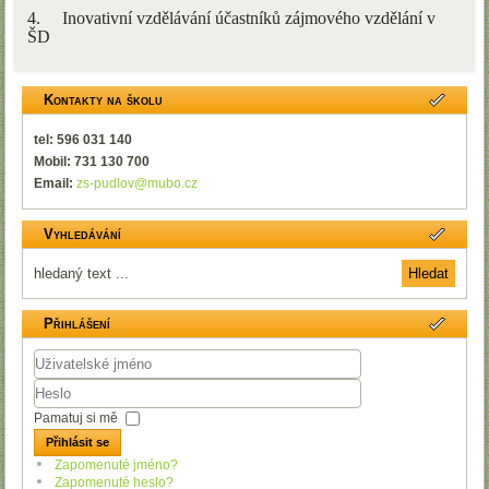
4. Inovativní vzdělávání účastníků zájmového vzdělání v
ŠD
Kontakty na školu
tel: 596 031 140
Mobil: 731 130 700
Email:
zs-pudlov@mubo.cz
Vyhledávání
Přihlášení
Uživatelské
jméno
Heslo
Pamatuj si mě
Přihlásit se
Zapomenuté jméno?
Zapomenuté heslo?