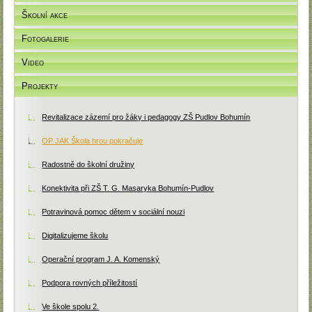
Školní akce
Fotogalerie
Video
Projekty
Revitalizace zázemí pro žáky i pedagogy ZŠ Pudlov Bohumín
OP JAK Škola hrou pokračuje
Radostně do školní družiny
Konektivita při ZŠ T. G. Masaryka Bohumín-Pudlov
Potravinová pomoc dětem v sociální nouzi
Digitalizujeme školu
Operační program J. A. Komenský
Podpora rovných příležitostí
Ve škole spolu 2.