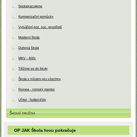
Spolupracujeme
Kompenzační pomůcky
Vytváření poz. soc. prostředí
Moderní škola
Duhová škola
MKV - 400x
Těšíme se do školy
Škola s místem pro všechny
Romea - romský mentor
Učitel - ředitel třídy
Školní družina
OP JAK Škola hrou pokračuje