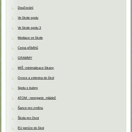
Doučování
Ve škole spolu
Ve škole spolu 3
Mediace ve škole
Cesta příběhů
GRAMMY
MIŠ -minimalizace šikany
Ovoce a zelenina do škol
Spolu s bubny
ATOM - neorganiz. mládež
Šance pro změnu
Škola pro život
EU peníze do škol