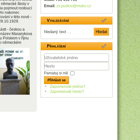
vě německé školy v
Email:
zs-pudlov@mubo.cz
a pojmout rostoucí
ylo nakonec
ování v této nové -
Vyhledávání
28.10.1929.
ásti - českou a
n název Masarykova
ru Polskem v říjnu
o německém
Přihlášení
Uživatelské
jméno
Heslo
Pamatuj si mě
Přihlásit se
Zapomenuté jméno?
Zapomenuté heslo?