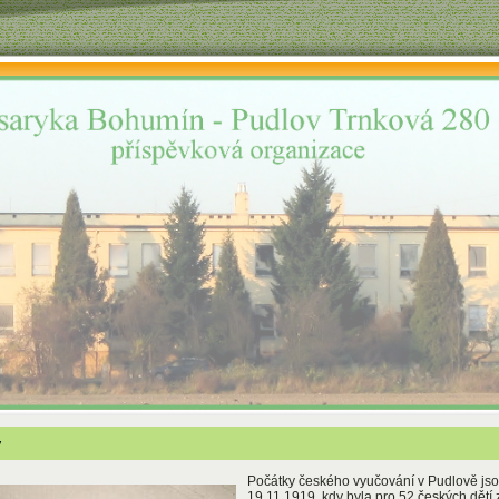
y
Počátky českého vyučování v Pudlově js
19.11.1919, kdy byla pro 52 českých dětí 