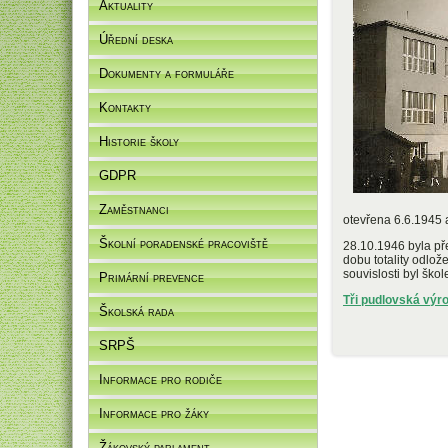
Aktuality
Úřední deska
Dokumenty a formuláře
Kontakty
Historie školy
GDPR
Zaměstnanci
otevřena 6.6.1945 
Školní poradenské pracoviště
28.10.1946 byla př
dobu totality odlož
souvislosti byl šk
Primární prevence
Tři pudlovská v
ýro
Školská rada
SRPŠ
Informace pro rodiče
Informace pro žáky
Žákovský parlament