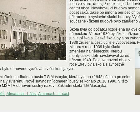
třída ve staré, dnes již neexistující budo
centru obce. Nevyhovující budova nemohl
počet žáků, takže po mnoha peripetiích b
přikročeno k výstavbě školní budovy. Vyuč
současné - školní budově bylo zahájeno 
Škola byla od počátku rozdělena na dvě č
německou. V roce 1930 byl škole přizná
jubilejní škola. Česká škola byla po zábo
1938 zrušena, čeští učitelé vypovězeni.
P
záboru v roce 1939 byla škola
změněna na německou, kterou
mohly české děti navštěvovat až od
března 1940. Po osvobození obce v
roce 1945 byla škola slavnostně
a bylo obnoveno vyučování v českém jazyce.
ed školou odhalena busta T.G.Masaryka, která byla po r.1948 sňata a po celou
ena v suterénu. Nové slavnostní odhalení busty se konalo 26.10.1990. V této
ole MŠMTV obnoven čestný název - Základní škola T.G.Masaryka.
čí:
Almanach - I.
část
,
Almanach - II. část