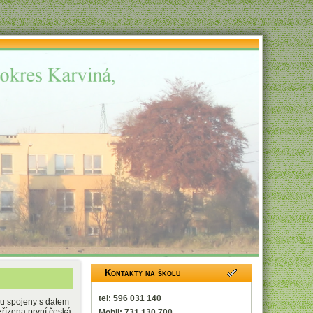
Kontakty na školu
tel: 596 031 140
ou spojeny s datem
zřízena první česká
Mobil: 731 130 700