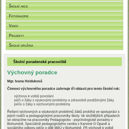
Školní akce
Fotogalerie
Video
Projekty
Školní družina
Školní poradenské pracoviště
Výchovný poradce
Mgr. Ivana Heiduková
Činnost výchovného poradce zahrnuje tři oblasti pro tento školní rok:
výchovu k volbě povolání
péči o žáky s výukovými problémy a zdravotně postiženými žáky
péče o žáky s výchovnými problémy
Řešení výchovných a výukových problémů žáků probíhá ve spolupráci s
jejich rodiči a pedagogickými pracovníky školy. Ve složitějších případech
se obracíme na pracovníky Pedagogicko - psychologické poradny v
Bohumíně, Speciálně pedagogického centra v Karviné či Opavě a
sociálního odboru péče o dítě MěÚ v Bohumíně. Při výchově k volbě