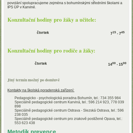
povolání spolupracujeme zejména s bohumínskými středními školami a
IPS ÚP v Karviné.
Konzultační hodiny pro žáky a učitele:
čtvrtek
15
45
7
- 7
Konzultační hodiny pro rodiče a žáky:
čtvrtek
00
00
14
- 15
Jiný termín možný po domluvě
Kontakty na školská poradenská zařízení:
Pedagogicko - psychologická poradna Bohumín, tel.: 734 355 984
Speciálně pedagogické centrum Karviná, tel.: 596 214 923, 778 039
898
Speciálně pedagogické centrum Ostrava - Slezská Ostrava, tel.: 596
238 035
Speciálně pedagogické centrum pro zrakově postižené Opava, tel.:
553 623 438
Metodik prevence