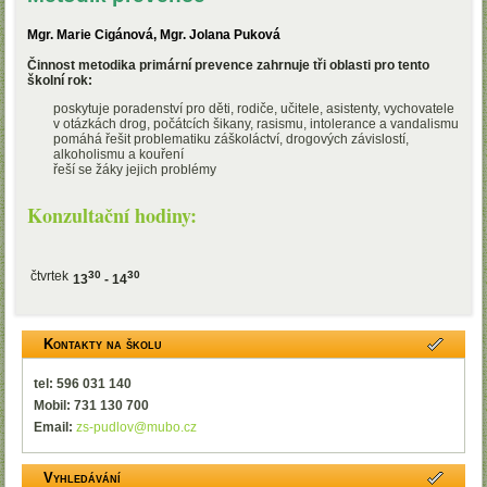
Mgr. Marie Cigánová, Mgr. Jolana Puková
Činnost metodika primární prevence zahrnuje tři oblasti pro tento
školní rok:
poskytuje poradenství pro děti, rodiče, učitele, asistenty, vychovatele
v otázkách drog, počátcích šikany, rasismu, intolerance a vandalismu
pomáhá řešit problematiku záškoláctví, drogových závislostí,
alkoholismu a kouření
řeší se žáky jejich problémy
Konzultační hodiny:
čtvrtek
30
30
13
- 14
Kontakty na školu
tel: 596 031 140
Mobil: 731 130 700
Email:
zs-pudlov@mubo.cz
Vyhledávání